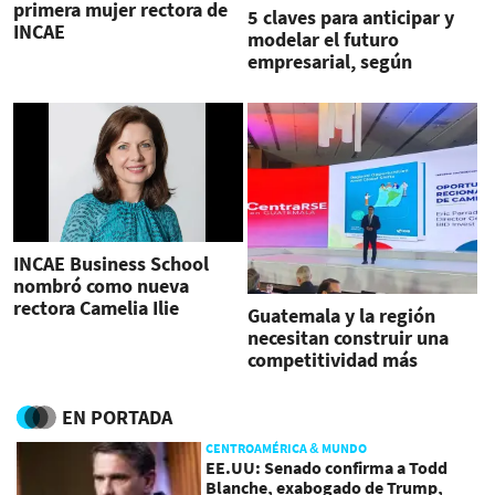
primera mujer rectora de
5 claves para anticipar y
INCAE
modelar el futuro
empresarial, según
Camelia Ilie Cardoza
INCAE Business School
nombró como nueva
rectora Camelia Ilie
Guatemala y la región
Cardoza
necesitan construir una
competitividad más
sostenible y resiliente
EN PORTADA
CENTROAMÉRICA & MUNDO
EE.UU: Senado confirma a Todd
Blanche, exabogado de Trump,