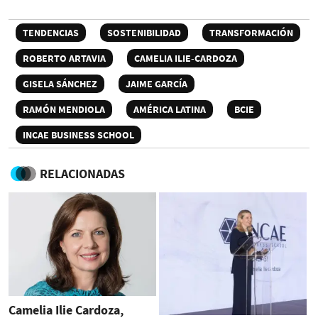
TENDENCIAS
SOSTENIBILIDAD
TRANSFORMACIÓN
ROBERTO ARTAVIA
CAMELIA ILIE-CARDOZA
GISELA SÁNCHEZ
JAIME GARCÍA
RAMÓN MENDIOLA
AMÉRICA LATINA
BCIE
INCAE BUSINESS SCHOOL
RELACIONADAS
Camelia Ilie Cardoza,