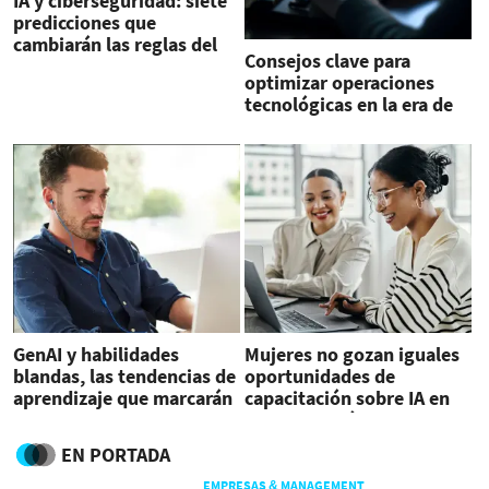
IA y ciberseguridad: siete
predicciones que
cambiarán las reglas del
Consejos clave para
juego en 2025
optimizar operaciones
tecnológicas en la era de
la inteligencia artificial
GenAI y habilidades
Mujeres no gozan iguales
blandas, las tendencias de
oportunidades de
aprendizaje que marcarán
capacitación sobre IA en
2025
trabajo, según estudio
EN PORTADA
EMPRESAS & MANAGEMENT