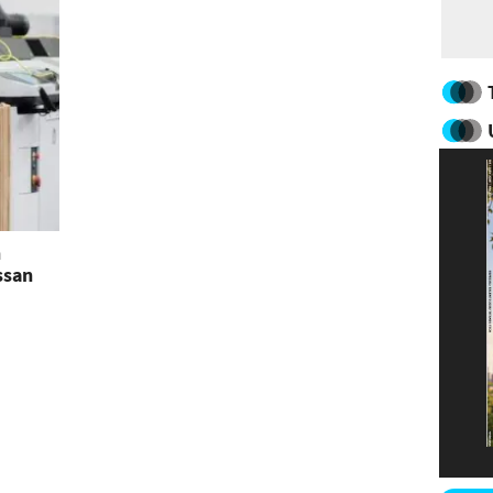
n
ssan