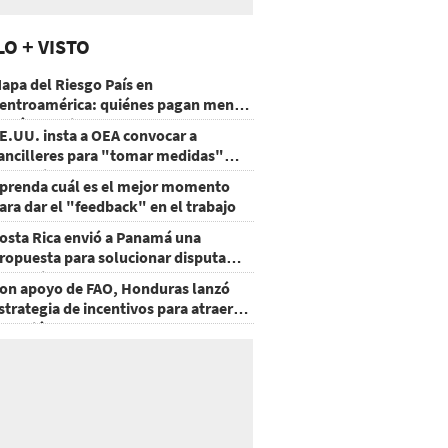
LO + VISTO
apa del Riesgo País en
entroamérica: quiénes pagan menos
 cuáles mejoraron
E.UU. insta a OEA convocar a
ancilleres para "tomar medidas"
obre Nicaragua
prenda cuál es el mejor momento
ara dar el "feedback" en el trabajo
osta Rica envió a Panamá una
ropuesta para solucionar disputa
omercial
on apoyo de FAO, Honduras lanzó
strategia de incentivos para atraer
nversión al agro