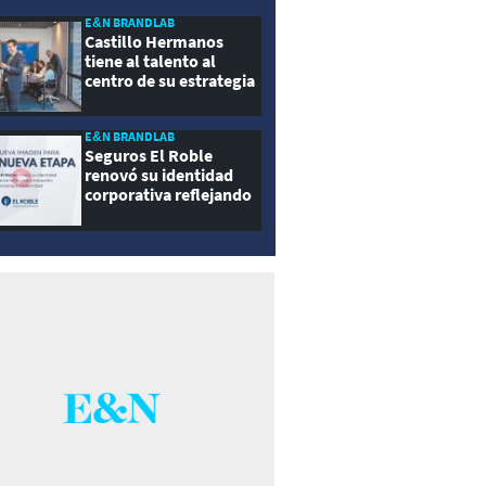
E&N BRANDLAB
Castillo Hermanos
tiene al talento al
centro de su estrategia
E&N BRANDLAB
Seguros El Roble
renovó su identidad
corporativa reflejando
innovación, cercanía y
modernidad