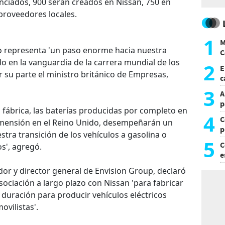
ciados, 900 serán creados en Nissan, 750 en
 proveedores locales.
1
M
o representa 'un paso enorme hacia nuestra
C
o en la vanguardia de la carrera mundial de los
y
2
E
r su parte el ministro británico de Empresas,
c
s
3
A
p
 fábrica, las baterías producidas por completo en
4
C
imensión en el Reino Unido, desempeñarán un
p
tra transición de los vehículos a gasolina o
c
5
C
os', agregó.
e
i
dor y director general de Envision Group, declaró
ociación a largo plazo con Nissan 'para fabricar
a duración para producir vehículos eléctricos
ovilistas'.