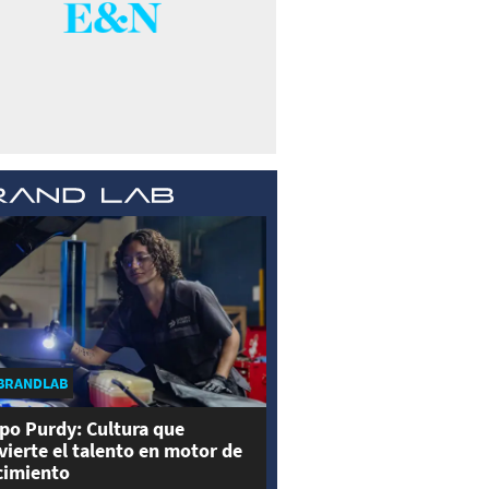
BRANDLAB
po Purdy: Cultura que
vierte el talento en motor de
cimiento