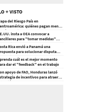
LO + VISTO
apa del Riesgo País en
entroamérica: quiénes pagan menos
 cuáles mejoraron
E.UU. insta a OEA convocar a
ancilleres para "tomar medidas"
obre Nicaragua
osta Rica envió a Panamá una
ropuesta para solucionar disputa
omercial
prenda cuál es el mejor momento
ara dar el "feedback" en el trabajo
on apoyo de FAO, Honduras lanzó
strategia de incentivos para atraer
nversión al agro