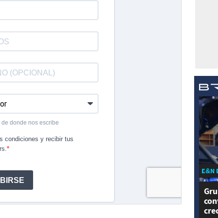
E&N 
Gru
con
cre