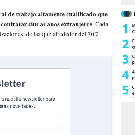
al de trabajo altamente cualificado que
 contratar ciudadanos extranjeros
. Cada
1
M
C
zaciones, de las que alrededor del 70%
y
2
E
c
s
3
C
p
c
4
A
p
5
C
e
i