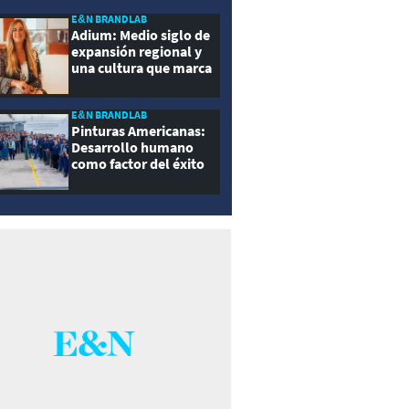
E&N BRANDLAB
Adium: Medio siglo de
expansión regional y
una cultura que marca
la diferencia
E&N BRANDLAB
Pinturas Americanas:
Desarrollo humano
como factor del éxito
empresarial