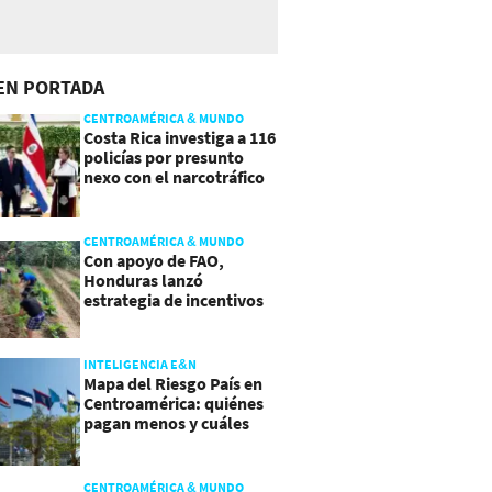
EN PORTADA
CENTROAMÉRICA & MUNDO
Costa Rica investiga a 116
policías por presunto
nexo con el narcotráfico
CENTROAMÉRICA & MUNDO
Con apoyo de FAO,
Honduras lanzó
estrategia de incentivos
para atraer inversión al
agro
INTELIGENCIA E&N
Mapa del Riesgo País en
Centroamérica: quiénes
pagan menos y cuáles
mejoraron
CENTROAMÉRICA & MUNDO