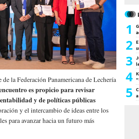
1
G
a
a
2
E
s
a
3
J
l
d
4
K
e de la Federación Panamericana de Lechería
"
L
5
 encuentro es propicio para revisar
C
a
entabilidad y de políticas públicas
ración y el intercambio de ideas entre los
les para avanzar hacia un futuro más