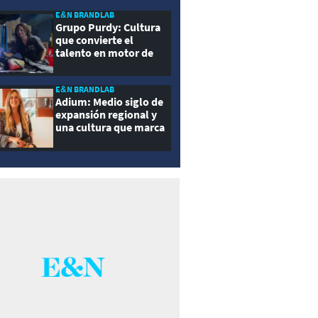
E&N BRANDLAB
Grupo Purdy: Cultura
que convierte el
talento en motor de
crecimiento
E&N BRANDLAB
Adium: Medio siglo de
expansión regional y
una cultura que marca
la diferencia