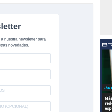
E&N 
Más
red
esp