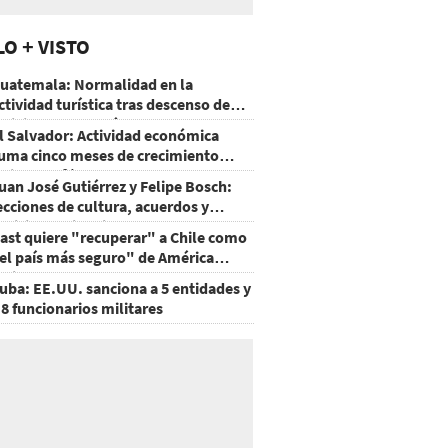
LO + VISTO
uatemala: Normalidad en la
ctividad turística tras descenso de
ctividad del volcán de Fuego
l Salvador: Actividad económica
uma cinco meses de crecimiento
rriba de 4%
uan José Gutiérrez y Felipe Bosch:
ecciones de cultura, acuerdos y
ecisiones sin miedo
ast quiere "recuperar" a Chile como
el país más seguro" de América
atina
uba: EE.UU. sanciona a 5 entidades y
 8 funcionarios militares