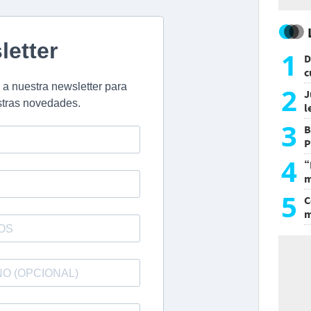
1
D
c
e
2
J
l
d
3
B
P
H
4
“
m
d
5
C
m
r