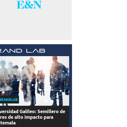
BRANDLAB
versidad Galileo: Semillero de
eres de alto impacto para
temala