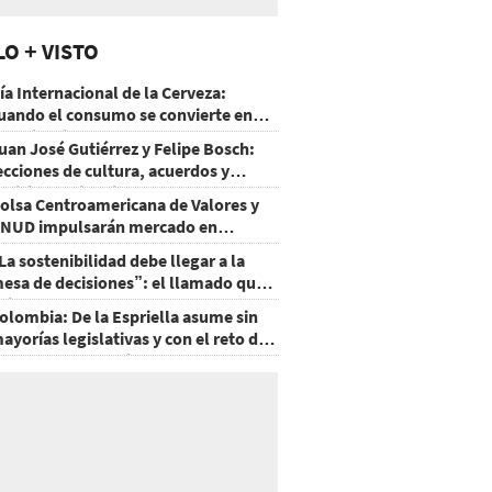
LO + VISTO
ía Internacional de la Cerveza:
uando el consumo se convierte en
xperiencia
uan José Gutiérrez y Felipe Bosch:
ecciones de cultura, acuerdos y
ecisiones sin miedo
olsa Centroamericana de Valores y
NUD impulsarán mercado en
onduras
La sostenibilidad debe llegar a la
esa de decisiones”: el llamado que
eja CentraRSE
olombia: De la Espriella asume sin
ayorías legislativas y con el reto de
ecuperar la seguridad