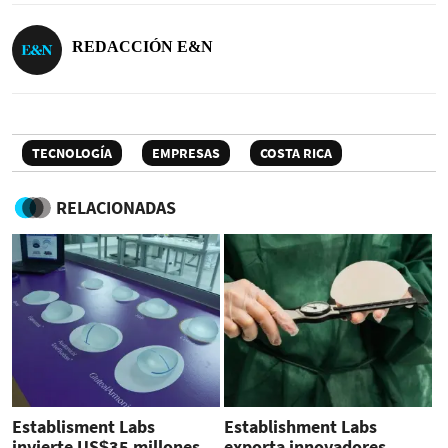
REDACCIÓN E&N
TECNOLOGÍA
EMPRESAS
COSTA RICA
RELACIONADAS
Establisment Labs
Establishment Labs
invierte US$35 millones
exporta innovadores