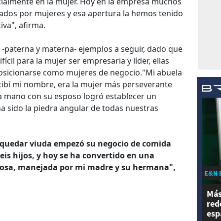
cialmente en la mujer. Hoy en la empresa muchos
ados por mujeres y esa apertura la hemos tenido
iva", afirma.
-paterna y materna- ejemplos a seguir, dado que
ícil para la mujer ser empresaria y líder, ellas
osicionarse como mujeres de negocio."Mi abuela
ecibí mi nombre, era la mujer más perseverante
a mano con su esposo logró establecer un
a sido la piedra angular de todas nuestras
 quedar viuda empezó su negocio de comida
eis hijos, y hoy se ha convertido en una
itosa, manejada por mi madre y su hermana",
E&N 
Más
red
esp