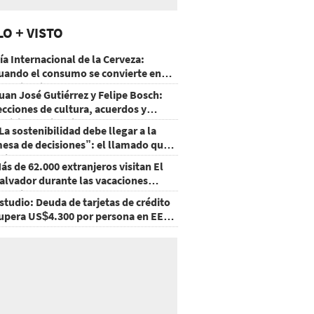
LO + VISTO
ía Internacional de la Cerveza:
uando el consumo se convierte en
xperiencia
uan José Gutiérrez y Felipe Bosch:
ecciones de cultura, acuerdos y
ecisiones sin miedo
La sostenibilidad debe llegar a la
esa de decisiones”: el llamado que
eja CentraRSE
ás de 62.000 extranjeros visitan El
alvador durante las vacaciones
gostinas
studio: Deuda de tarjetas de crédito
upera US$4.300 por persona en EE.
U.