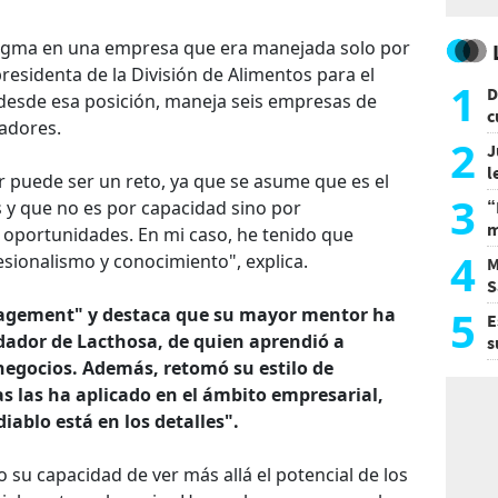
digma en una empresa que era manejada solo por
residenta de la División de Alimentos para el
1
D
desde esa posición, maneja seis empresas de
c
adores.
e
2
J
l
r puede ser un reto, ya que se asume que es el
d
3
as y que no es por capacidad sino por
“
m
 oportunidades. En mi caso, he tenido que
d
4
sionalismo y conocimiento", explica.
M
S
a
5
agement" y destaca que su mayor mentor ha
E
dador de Lacthosa, de quien aprendió a
s
U
 negocios. Además, retomó su estilo de
s las ha aplicado en el ámbito empresarial,
ablo está en los detalles".
su capacidad de ver más allá el potencial de los