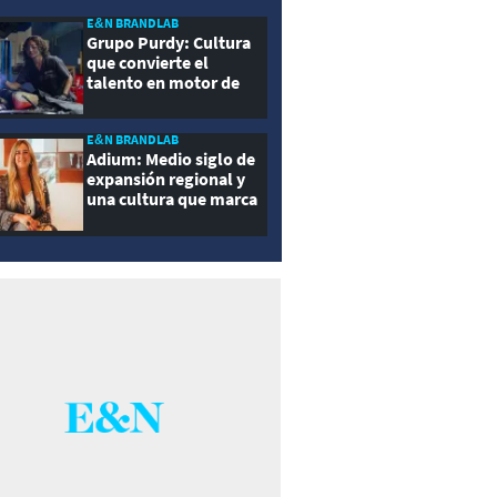
E&N BRANDLAB
Grupo Purdy: Cultura
que convierte el
talento en motor de
crecimiento
E&N BRANDLAB
Adium: Medio siglo de
expansión regional y
una cultura que marca
la diferencia