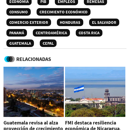
ECONOMÍA
PIB
EMPLEOS
REMESAS
CONSUMO
CRECIMIENTO ECONÓMICO
COMERCIO EXTERIOR
HONDURAS
EL SALVADOR
PANAMÁ
CENTROAMÉRICA
COSTA RICA
GUATEMALA
CEPAL
RELACIONADAS
Guatemala revisa al alza
FMI destaca resiliencia
proyección de crecimiento
económica de Nicaragua,