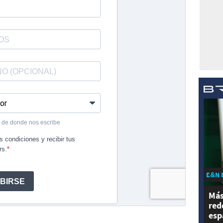
E&N 
Más
red
esp