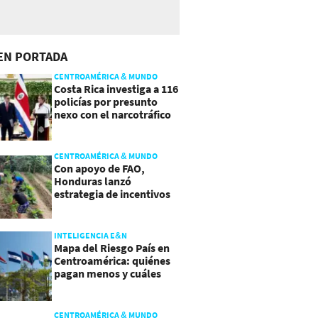
EN PORTADA
CENTROAMÉRICA & MUNDO
Costa Rica investiga a 116
policías por presunto
nexo con el narcotráfico
CENTROAMÉRICA & MUNDO
Con apoyo de FAO,
Honduras lanzó
estrategia de incentivos
para atraer inversión al
agro
INTELIGENCIA E&N
Mapa del Riesgo País en
Centroamérica: quiénes
pagan menos y cuáles
mejoraron
CENTROAMÉRICA & MUNDO