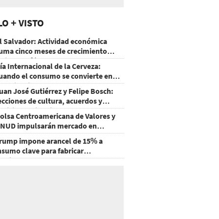
LO + VISTO
l Salvador: Actividad económica
uma cinco meses de crecimiento
rriba de 4%
ía Internacional de la Cerveza:
uando el consumo se convierte en
xperiencia
uan José Gutiérrez y Felipe Bosch:
ecciones de cultura, acuerdos y
ecisiones sin miedo
olsa Centroamericana de Valores y
NUD impulsarán mercado en
onduras
rump impone arancel de 15% a
nsumo clave para fabricar
emiconductores y paneles