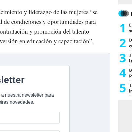
ecimiento y liderazgo de las mujeres “se
d de condiciones y oportunidades para
1
E
contratación y promoción del talento
s
a
2
versión en educación y capacitación”.
D
c
e
3
J
l
d
4
B
P
H
5
T
i
s