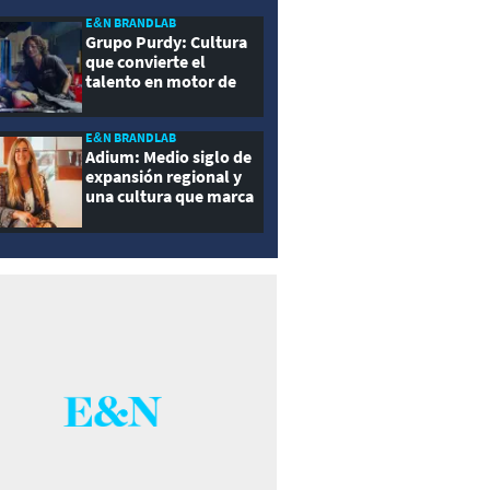
E&N BRANDLAB
Grupo Purdy: Cultura
que convierte el
talento en motor de
crecimiento
E&N BRANDLAB
Adium: Medio siglo de
expansión regional y
una cultura que marca
la diferencia