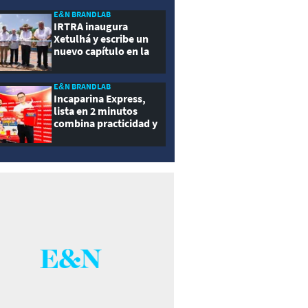
ernidad
E&N BRANDLAB
IRTRA inaugura
Xetulhá y escribe un
nuevo capítulo en la
historia de la
recreación de
Guatemala
E&N BRANDLAB
Incaparina Express,
lista en 2 minutos
combina practicidad y
nutrición