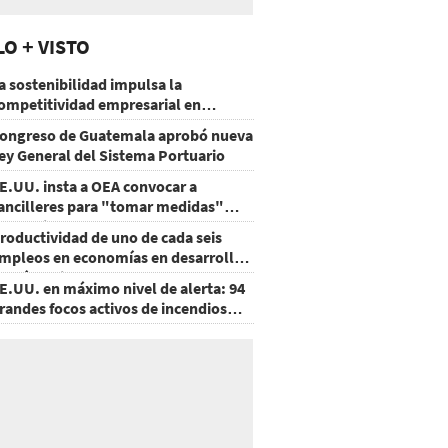
LO + VISTO
a sostenibilidad impulsa la
ompetitividad empresarial en
uatemala
ongreso de Guatemala aprobó nueva
ey General del Sistema Portuario
E.UU. insta a OEA convocar a
ancilleres para "tomar medidas"
obre Nicaragua
roductividad de uno de cada seis
mpleos en economías en desarrollo
odría mejorar por la IA
E.UU. en máximo nivel de alerta: 94
randes focos activos de incendios
orestales