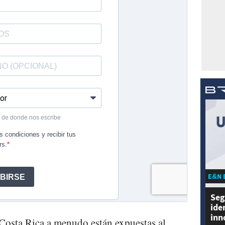
E&N 
Seg
ide
inn
 Costa Rica a menudo están expuestas al