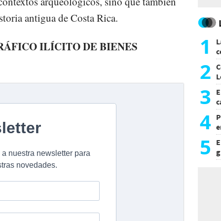
contextos arqueológicos, sino que también
istoria antigua de Costa Rica.
1
L
RÁFICO ILÍCITO DE BIENES
c
G
2
C
L
3
E
c
s
4
P
e
p
5
E
g
f