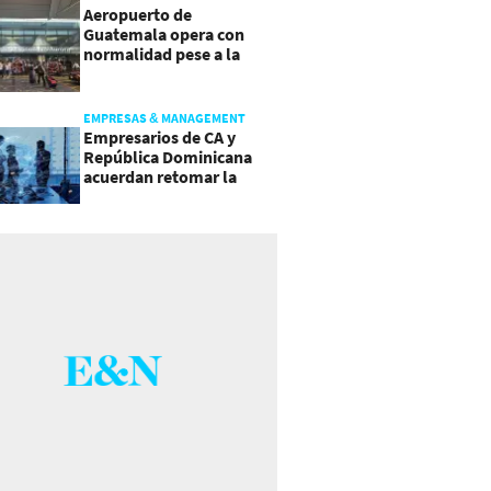
Aeropuerto de
Guatemala opera con
normalidad pese a la
actividad del volcán de
Fuego
EMPRESAS & MANAGEMENT
Empresarios de CA y
República Dominicana
acuerdan retomar la
agenda regional