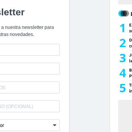
1
E
s
a
2
D
c
e
3
J
l
d
4
B
P
H
5
T
i
s