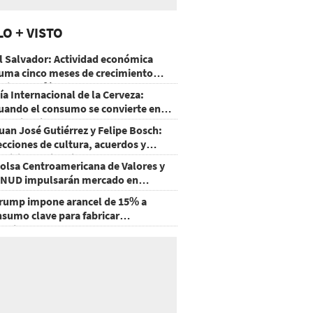
LO + VISTO
l Salvador: Actividad económica
uma cinco meses de crecimiento
rriba de 4%
ía Internacional de la Cerveza:
uando el consumo se convierte en
xperiencia
uan José Gutiérrez y Felipe Bosch:
ecciones de cultura, acuerdos y
ecisiones sin miedo
olsa Centroamericana de Valores y
NUD impulsarán mercado en
onduras
rump impone arancel de 15% a
nsumo clave para fabricar
emiconductores y paneles