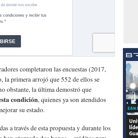
radores completaron las encuestas (2017,
la primera arrojó que 552 de ellos se
o obstante, la última demostró que
esta condición
, quienes ya son atendidos
E&N 
mejorar su estado.
Uni
das a través de esta propuesta y durante los
líd
Gua
e han otorgado dos bonos – créditos para