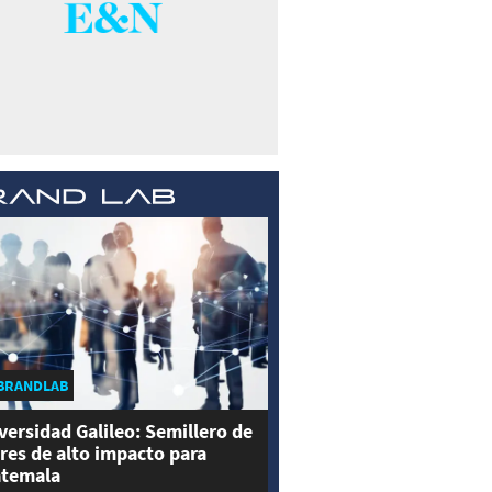
BRANDLAB
versidad Galileo: Semillero de
eres de alto impacto para
temala