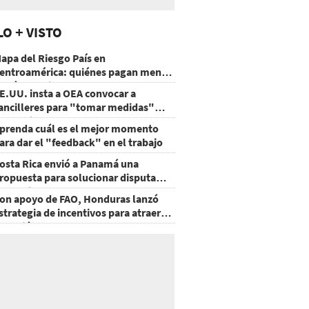
LO + VISTO
apa del Riesgo País en
entroamérica: quiénes pagan menos
 cuáles mejoraron
E.UU. insta a OEA convocar a
ancilleres para "tomar medidas"
obre Nicaragua
prenda cuál es el mejor momento
ara dar el "feedback" en el trabajo
osta Rica envió a Panamá una
ropuesta para solucionar disputa
omercial
on apoyo de FAO, Honduras lanzó
strategia de incentivos para atraer
nversión al agro