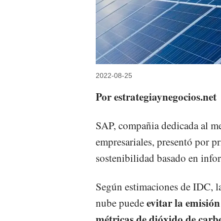
2022-08-25
Por estrategiaynegocios.net
SAP, compañia dedicada al me
empresariales, presentó por p
sostenibilidad basado en info
Según estimaciones de IDC, la
evitar la emisió
nube puede
métricas de dióxido de carb