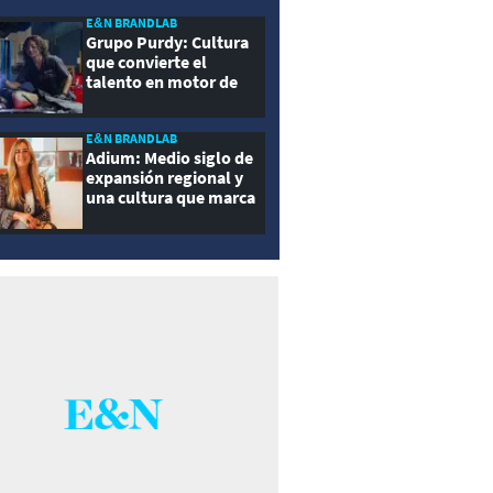
E&N BRANDLAB
Grupo Purdy: Cultura
que convierte el
talento en motor de
crecimiento
E&N BRANDLAB
Adium: Medio siglo de
expansión regional y
una cultura que marca
la diferencia