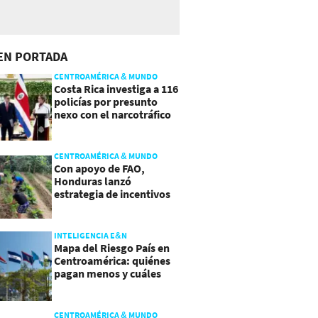
EN PORTADA
CENTROAMÉRICA & MUNDO
Costa Rica investiga a 116
policías por presunto
nexo con el narcotráfico
CENTROAMÉRICA & MUNDO
Con apoyo de FAO,
Honduras lanzó
estrategia de incentivos
para atraer inversión al
agro
INTELIGENCIA E&N
Mapa del Riesgo País en
Centroamérica: quiénes
pagan menos y cuáles
mejoraron
CENTROAMÉRICA & MUNDO