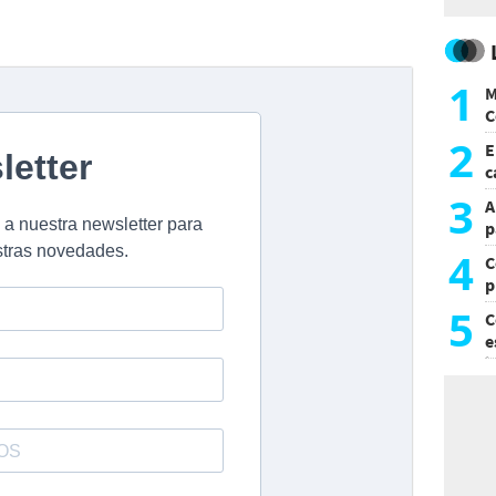
1
M
C
y
2
E
c
s
3
A
p
4
C
p
c
5
C
e
i