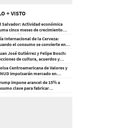
LO + VISTO
l Salvador: Actividad económica
uma cinco meses de crecimiento
rriba de 4%
ía Internacional de la Cerveza:
uando el consumo se convierte en
xperiencia
uan José Gutiérrez y Felipe Bosch:
ecciones de cultura, acuerdos y
ecisiones sin miedo
olsa Centroamericana de Valores y
NUD impulsarán mercado en
onduras
rump impone arancel de 15% a
nsumo clave para fabricar
emiconductores y paneles