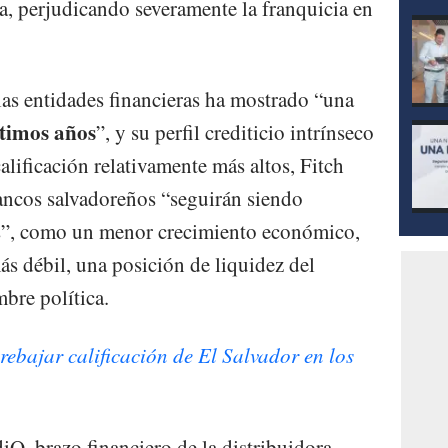
, perjudicando severamente la franquicia en
e las entidades financieras ha mostrado “una
ltimos años
”, y su perfil crediticio intrínseco
alificación relativamente más altos, Fitch
bancos salvadoreños “seguirán siendo
aís”, como un menor crecimiento económico,
ás débil, una posición de liquidez del
bre política.
rebajar calificación de El Salvador en los
iQ, brazo financiero de la distribuidora