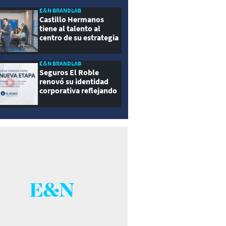
E&N BRANDLAB
Castillo Hermanos
tiene al talento al
centro de su estrategia
E&N BRANDLAB
Seguros El Roble
renovó su identidad
corporativa reflejando
innovación, cercanía y
modernidad