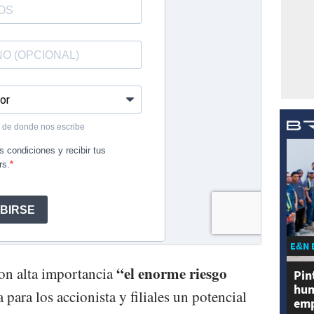
E&N 
“el enorme riesgo
on alta importancia
Pin
hum
a para los accionista y filiales un potencial
emp