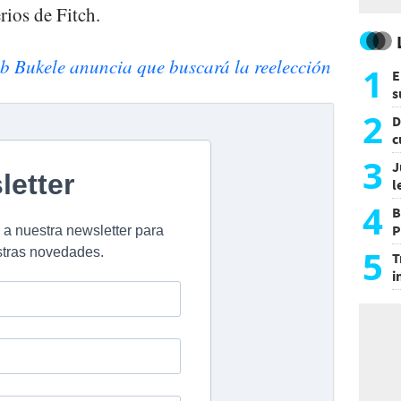
rios de Fitch.
b Bukele anuncia que buscará la reelección
1
E
s
a
2
D
c
e
3
J
l
d
4
B
P
H
5
T
i
s