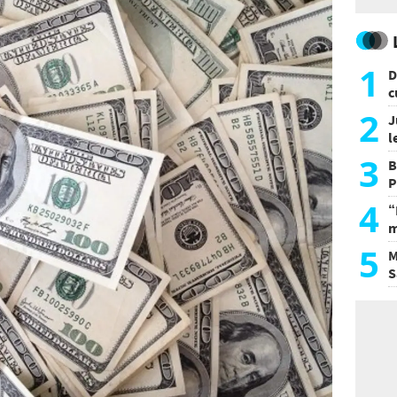
1
D
c
e
2
J
l
d
3
B
P
H
4
“
m
d
5
M
S
a