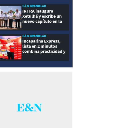
ernidad
E&N BRANDLAB
IRTRA inaugura
Xetulhá y escribe un
nuevo capítulo en la
historia de la
recreación de
Guatemala
E&N BRANDLAB
Incaparina Express,
lista en 2 minutos
combina practicidad y
nutrición