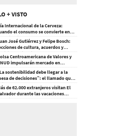
LO + VISTO
ía Internacional de la Cerveza:
uando el consumo se convierte en
xperiencia
uan José Gutiérrez y Felipe Bosch:
ecciones de cultura, acuerdos y
ecisiones sin miedo
olsa Centroamericana de Valores y
NUD impulsarán mercado en
onduras
La sostenibilidad debe llegar a la
esa de decisiones”: el llamado que
eja CentraRSE
ás de 62.000 extranjeros visitan El
alvador durante las vacaciones
gostinas