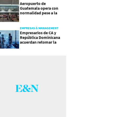
Aeropuerto de
Guatemala opera con
normalidad pese a la
actividad del volcán de
Fuego
EMPRESAS & MANAGEMENT
Empresarios de CA y
República Dominicana
acuerdan retomar la
agenda regional