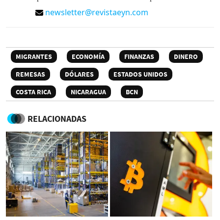
newsletter@revistaeyn.com
MIGRANTES
ECONOMÍA
FINANZAS
DINERO
REMESAS
DÓLARES
ESTADOS UNIDOS
COSTA RICA
NICARAGUA
BCN
RELACIONADAS