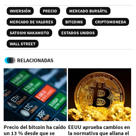
INVERSIÓN
PRECIO
MERCADO BURSÁTIL
MERCADO DE VALORES
BITCOINS
CRIPTOMONEDA
SATOSHI NAKAMOTO
ESTADOS UNIDOS
WALL STREET
RELACIONADAS
Precio del bitcoin ha caído
EEUU aprueba cambios en
un 13 % desde que se
la normativa que allana el