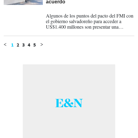
acuerdo
20-03-2026
Algunos de los puntos del pacto del FMI con
el gobierno salvadoreño para acceder a
US$1.400 millones son presentar una
reforma al sistema de pensiones y vender su
participación en la billetera estatal de
criptomonedas Chivo, lo cual hasta el
1
2
3
4
5
<
>
momento no ha sucedido.