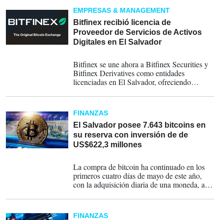
región. Recibirá el prestigioso "II Premio
EMPRESAS & MANAGEMENT
Valentín Díez Morodo del CEAPI".
Bitfinex recibió licencia de
Proveedor de Servicios de Activos
Digitales en El Salvador
12-05-2026
Bitfinex se une ahora a Bitfinex Securities y
Bitfinex Derivatives como entidades
licenciadas en El Salvador, ofreciendo
operaciones al contado, derivados y valores
tokenizados
FINANZAS
El Salvador posee 7.643 bitcoins en
su reserva con inversión de de
US$622,3 millones
06-05-2026
La compra de bitcoin ha continuado en los
primeros cuatro días de mayo de este año,
con la adquisición diaria de una moneda, a
pesar del rechazo de un 90 % de la población
al uso cotidiano de la criptomoneda.
FINANZAS