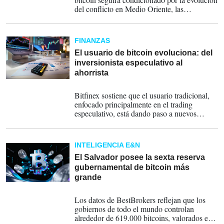
del conflicto en Medio Oriente, las
decisiones de política monetaria y el
desempeño de los mercados bursátiles.
FINANZAS
El usuario de bitcoin evoluciona: del
inversionista especulativo al
ahorrista
18-07-2026
Bitfinex sostiene que el usuario tradicional,
enfocado principalmente en el trading
especulativo, está dando paso a nuevos
perfiles que utilizan los activos digitales
como herramientas financieras para el ahorro,
la gestión empresarial y el acceso a mercados
INTELIGENCIA E&N
de capital.
El Salvador posee la sexta reserva
gubernamental de bitcoin más
grande
17-06-2026
Los datos de BestBrokers reflejan que los
gobiernos de todo el mundo controlan
alrededor de 619.000 bitcoins, valorados en