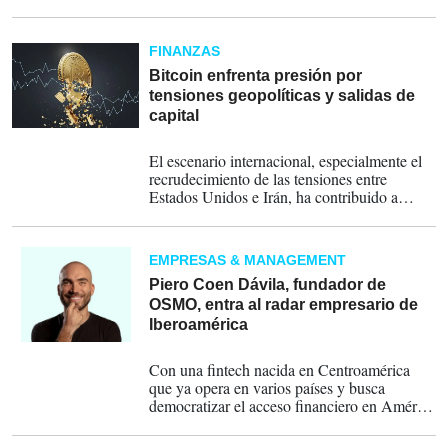
aproximadamente US$40.600 millones, .
FINANZAS
Bitcoin enfrenta presión por
tensiones geopolíticas y salidas de
capital
04-06-2026
El escenario internacional, especialmente el
recrudecimiento de las tensiones entre
Estados Unidos e Irán, ha contribuido a
elevar la aversión al riesgo en los mercados
financieros globales.
EMPRESAS & MANAGEMENT
Piero Coen Dávila, fundador de
OSMO, entra al radar empresario de
Iberoamérica
25-05-2026
Con una fintech nacida en Centroamérica
que ya opera en varios países y busca
democratizar el acceso financiero en América
Latina, Piero Coen Dávila se consolida como
una de las nuevas figuras empresariales de la