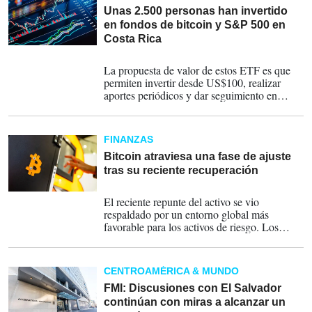
Unas 2.500 personas han invertido
en fondos de bitcoin y S&P 500 en
Costa Rica
04-05-2026
La propuesta de valor de estos ETF es que
permiten invertir desde US$100, realizar
aportes periódicos y dar seguimiento en
tiempo real a través de los canales digitales
del Banco Nacional, todo dentro de un
esquema supervisado y transparente.
FINANZAS
Bitcoin atraviesa una fase de ajuste
tras su reciente recuperación
16-04-2026
El reciente repunte del activo se vio
respaldado por un entorno global más
favorable para los activos de riesgo. Los
mercados bursátiles internacionales
mostraron avances significativos, con índices
clave acercándose a máximos históricos, lo
CENTROAMÉRICA & MUNDO
que impulsó una mayor exposición a
instrumentos como bitcoin.
FMI: Discusiones con El Salvador
continúan con miras a alcanzar un