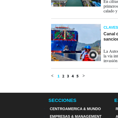
En cifras
primeros
calado y
Nacional
Panamá.
CLAVES
Canal 
sancio
03-03-
La Autor
la vía in
invasión
prohibic
1
2
3
4
5
<
>
SECCIONES
E
CENTROAMERICA & MUNDO
R
EMPRESAS & MANAGEMENT