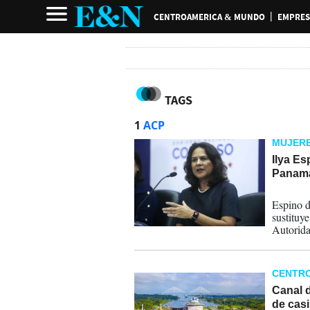
CENTROAMERICA & MUNDO
EMPRES
TAGS
1
ACP
MUJERE
Ilya Es
Panam
21-05-
Espino d
sustituy
Autorida
siete año
CENTR
Canal d
de cas