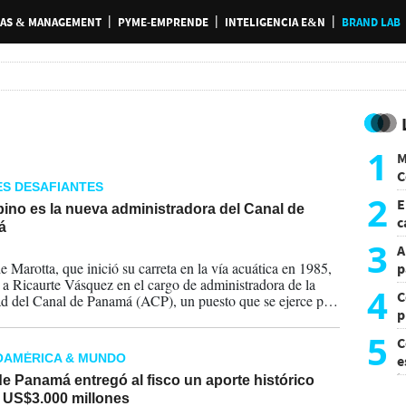
AS & MANAGEMENT
PYME-EMPRENDE
INTELIGENCIA E&N
BRAND LAB
1
M
C
S DESAFIANTES
y
2
E
pino es la nueva administradora del Canal de
c
á
s
3
A
2026
e Marotta, que inició su carreta en la vía acuática en 1985,
p
e a Ricaurte Vásquez en el cargo de administradora de la
4
C
d del Canal de Panamá (ACP), un puesto que se ejerce por
p
s con la posibilidad de la reelección.
c
5
C
OAMÉRICA & MUNDO
e
i
e Panamá entregó al fisco un aporte histórico
i US$3.000 millones