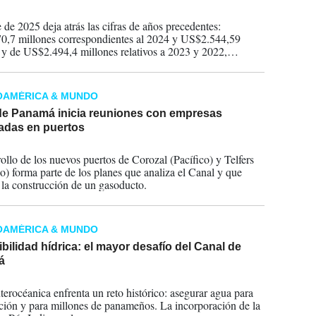
2025
 de 2025 deja atrás las cifras de años precedentes:
,7 millones correspondientes al 2024 y US$2.544,59
 y de US$2.494,4 millones relativos a 2023 y 2022,
amente, de acuerdo con las cifras oficiales.
OAMÉRICA & MUNDO
de Panamá inicia reuniones con empresas
sadas en puertos
2025
rollo de los nuevos puertos de Corozal (Pacífico) y Telfers
co) forma parte de los planes que analiza el Canal y que
 la construcción de un gasoducto.
OAMÉRICA & MUNDO
bilidad hídrica: el mayor desafío del Canal de
á
2025
nterocéanica enfrenta un reto histórico: asegurar agua para
ción y para millones de panameños. La incorporación de la