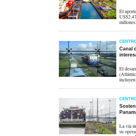
17-12-
El aporte
US$2.470
millones
respectiv
CENTR
Canal 
intere
01-12-
El desar
(Atlánti
incluyen
CENTR
Sosteni
Panam
16-05-
La vía i
su opera