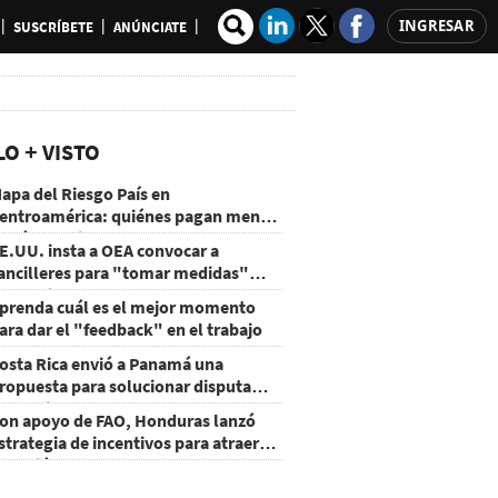
INGRESAR
SUSCRÍBETE
ANÚNCIATE
LO + VISTO
apa del Riesgo País en
entroamérica: quiénes pagan menos
 cuáles mejoraron
E.UU. insta a OEA convocar a
ancilleres para "tomar medidas"
obre Nicaragua
prenda cuál es el mejor momento
ara dar el "feedback" en el trabajo
osta Rica envió a Panamá una
ropuesta para solucionar disputa
omercial
on apoyo de FAO, Honduras lanzó
strategia de incentivos para atraer
nversión al agro