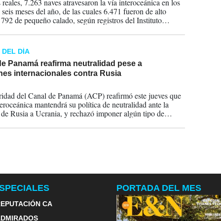
 reales, 7.263 naves atravesaron la vía interoceánica en los
 seis meses del año, de las cuales 6.471 fueron de alto
 792 de pequeño calado, según registros del Instituto
 de Estadística y Censo de la Contraloría General de
 DEL DÍA
de Panamá reafirma neutralidad pese a
nes internacionales contra Rusia
2022
idad del Canal de Panamá (ACP) reafirmó este jueves que
teroceánica mantendrá su política de neutralidad ante la
 de Rusia a Ucrania, y rechazó imponer algún tipo de
ión de tránsito para los buques rusos.
SPECIALES
PORTADA DEL MES
EPUTACIÓN CA
ADMIRADOS