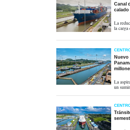
Canal 
calado 
20-06-
La reduc
la carga
CENTR
Nuevo 
Panamá
millon
19-01-
La aspir
un sumin
CENTR
Tránsi
semest
05-08-