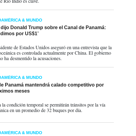
e Río Indio es clave.
OAMÉRICA & MUNDO
 dijo Donald Trump sobre el Canal de Panamá:
ndimos por US$1’
2023
sidente de Estados Unidos aseguró en una entrevista que la
roceánica es controlada actualmente por China. El gobierno
 ha desmentido la acusaciones.
OAMÉRICA & MUNDO
de Panamá mantendrá calado competitivo por
óximos meses
2023
 la condición temporal se permitirán tránsitos por la vía
ánica en un promedio de 32 buques por día.
OAMÉRICA & MUNDO