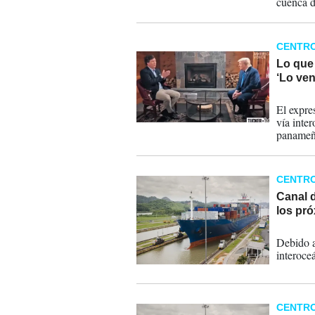
cuenca d
CENTR
Lo que
‘Lo ve
25-08-
El expre
vía inte
panameño
CENTR
Canal 
los pr
31-07-
Debido a
interoce
CENTR