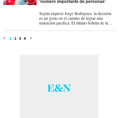
'número importante de personas'
08-01-2026
Según expresó Jorge Rodríguez, la decisión
es un gesto en el camino de lograr una
transición pacífica. El último boletín de la
ONG Foro Penal, en el país hay 863 presos
políticos, entre ellos 86 extranjeros o con
doble nacionalidad.
1
2
3
4
<
>