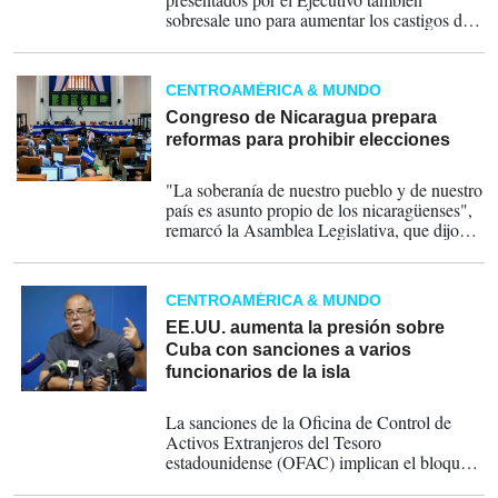
sobresale uno para aumentar los castigos de
prisión para la minería ilegal y toda su
cadena productiva entre 6 meses y 10 años,
de los 3 meses a 5 años en la actualidad.
CENTROAMÉRICA & MUNDO
Congreso de Nicaragua prepara
reformas para prohibir elecciones
22-07-2026
"La soberanía de nuestro pueblo y de nuestro
país es asunto propio de los nicaragüenses",
remarcó la Asamblea Legislativa, que dijo
está convocando para "cumplir los mandatos
recibidos" de parte del Presidente Ortega.
CENTROAMÉRICA & MUNDO
EE.UU. aumenta la presión sobre
Cuba con sanciones a varios
funcionarios de la isla
18-05-2026
La sanciones de la Oficina de Control de
Activos Extranjeros del Tesoro
estadounidense (OFAC) implican el bloqueo
de todos los activos y bienes bajo jurisdicción