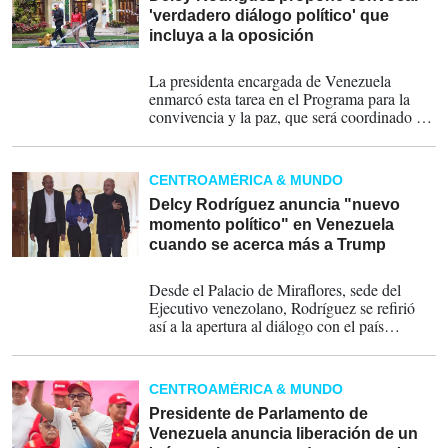
'verdadero diálogo político' que
incluya a la oposición
24-01-2026
La presidenta encargada de Venezuela
enmarcó esta tarea en el Programa para la
convivencia y la paz, que será coordinado -
dijo- por el ministro de Cultura venezolano,
Ernesto Villegas, y estará integrado por
varios funcionarios del país, así como por
CENTROAMÉRICA & MUNDO
empresarios y académicos, aunque afirmó
que la lista no estaba cerrada.
Delcy Rodríguez anuncia "nuevo
momento político" en Venezuela
cuando se acerca más a Trump
15-01-2026
Desde el Palacio de Miraflores, sede del
Ejecutivo venezolano, Rodríguez se refirió
así a la apertura al diálogo con el país
norteamericano, en medio de un proceso de
excarcelaciones de presos políticos anunciado
el pasado jueves por el titular del Parlamento
CENTROAMÉRICA & MUNDO
y hermano de la presidenta encargada, Jorge
Rodríguez.
Presidente de Parlamento de
Venezuela anuncia liberación de un