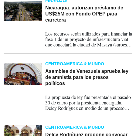
FINANZAS
Nicaragua: autorizan préstamo de
US$25M con Fondo OPEP para
carretera
25-02-2026
Los recursos serán utilizados para financiar la
fase 1 de un proyecto de infraestructura vial
que conectará la ciudad de Masaya (suroeste)
con la comunidad de Sabana Grande, de
Managua.
CENTROAMÉRICA & MUNDO
Asamblea de Venezuela aprueba ley
de amnistía para los presos
políticos
05-02-2026
La propuesta de ley fue presentada el pasado
30 de enero por la presidenta encargada,
Delcy Rodríguez en medio de un proceso
gradual de excarcelación de presos políticos
que comenzó el día 8, casi una semana
después de la captura de Nicolás Maduro y
CENTROAMÉRICA & MUNDO
de su esposa.
Delcy Rodríguez propone convocar