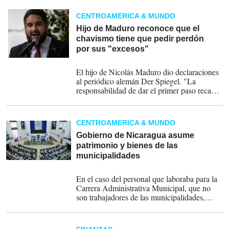
estadounidense de las personas o entidades
designadas, prohibiendo cualquier
CENTROAMÉRICA & MUNDO
transacción comercial o financiera con ellas.
Hijo de Maduro reconoce que el
chavismo tiene que pedir perdón
por sus "excesos"
13-05-2026
El hijo de Nicolás Maduro dio declaraciones
al periódico alemán Der Spiegel. "La
responsabilidad de dar el primer paso recae
en nosotros", afirmó Nicolás Maduro Guerra.
CENTROAMÉRICA & MUNDO
Gobierno de Nicaragua asume
patrimonio y bienes de las
municipalidades
26-03-2026
En el caso del personal que laboraba para la
Carrera Administrativa Municipal, que no
son trabajadores de las municipalidades,
pasarán a formar parte de la nómina de la
Procuraduría General de Justicia.