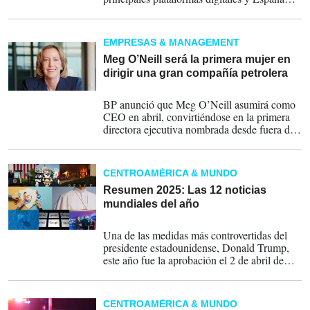
debate una medida similar. El avance de estas
políticas refleja una creciente preocupación
por la salud mental, la exposición a
EMPRESAS & MANAGEMENT
contenidos nocivos y la adicción digital. Sin
embargo, especialistas, UNICEF y
Meg O’Neill será la primera mujer en
organizaciones de derechos humanos
dirigir una gran compañía petrolera
coinciden en que las prohibiciones, por sí
18-12-2025
solas, difícilmente resolverán un problema
BP anunció que Meg O’Neill asumirá como
mucho más complejo.
CEO en abril, convirtiéndose en la primera
directora ejecutiva nombrada desde fuera de
la empresa y en la primera mujer en
encabezar cualquiera de las cinco mayores
petroleras del mundo.
CENTROAMÉRICA & MUNDO
Resumen 2025: Las 12 noticias
mundiales del año
16-12-2025
Una de las medidas más controvertidas del
presidente estadounidense, Donald Trump,
este año fue la aprobación el 2 de abril de
aranceles a más de 180 países en lo que él
denominó el “Día de la Liberación".
CENTROAMÉRICA & MUNDO