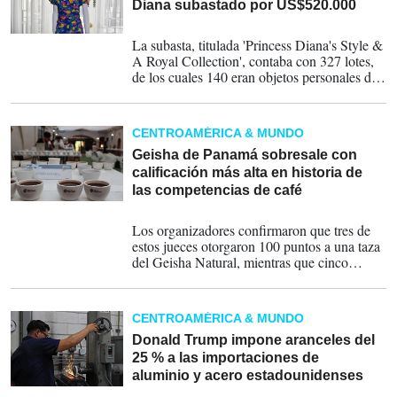
Diana subastado por US$520.000
27-06-2025
La subasta, titulada 'Princess Diana's Style &
A Royal Collection', contaba con 327 lotes,
de los cuales 140 eran objetos personales de
Lady Di, que rinden homenaje al estilo de la
figura más icónica de la realeza.
CENTROAMÉRICA & MUNDO
Geisha de Panamá sobresale con
calificación más alta en historia de
las competencias de café
09-06-2025
Los organizadores confirmaron que tres de
estos jueces otorgaron 100 puntos a una taza
del Geisha Natural, mientras que cinco
jueces calificaron con 100 puntos una taza
del Geisha Lavado, reafirmando así la
extraordinaria calidad del café panameño.
CENTROAMÉRICA & MUNDO
Donald Trump impone aranceles del
25 % a las importaciones de
aluminio y acero estadounidenses