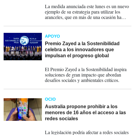
11-02-2025
La medida anunciada este lunes es un nuevo
ejemplo de su estrategia para utilizar los
aranceles, que en más de una ocasión ha
calificado como 'la palabra más hermosa en
el diccionario', como herramienta de
negociación para obtener concesiones
APOYO
concretas no solo en comercio, sino también
en cuestiones de migración y seguridad.
Premio Zayed a la Sostenibilidad
celebra a los innovadores que
impulsan el progreso global
31-01-2025
El Premio Zayed a la Sostenibilidad inspira
soluciones de gran impacto que abordan
desafíos sociales y ambientales críticos.
OCIO
Australia propone prohibir a los
menores de 16 años el acceso a las
redes sociales
08-11-2024
La legislación podría afectar a redes sociales