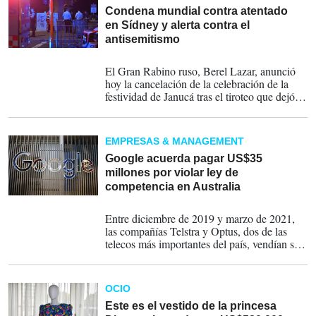
Condena mundial contra atentado
en Sídney y alerta contra el
antisemitismo
14-12-2025
El Gran Rabino ruso, Berel Lazar, anunció
hoy la cancelación de la celebración de la
festividad de Janucá tras el tiroteo que dejó
12 muertos en una playa de Sídney. Es la
primera vez desde 1991, año en que se
desintegró la Unión Soviética, que la Janucá
EMPRESAS & MANAGEMENT
no tendrá lugar en la capital rusa, según
informa la agencia Interfax.
Google acuerda pagar US$35
millones por violar ley de
competencia en Australia
18-08-2025
Entre diciembre de 2019 y marzo de 2021,
las compañías Telstra y Optus, dos de las
telecos más importantes del país, vendían sus
teléfonos Android con la aplicación Google
Search preinstalada como único buscador en
base a un acuerdo con la multinacional.
OCIO
Este es el vestido de la princesa