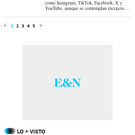
como Instagram, TikTok, Facebook, X y
YouTube, aunque se contemplan excepciones
para plataformas consideradas de bajo riesgo.
1
2
3
4
5
<
>
LO + VISTO