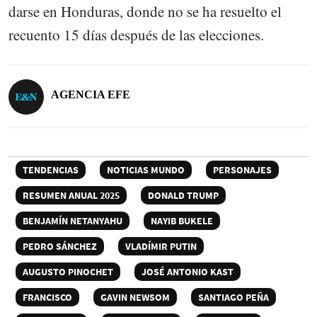
darse en Honduras, donde no se ha resuelto el
recuento 15 días después de las elecciones.
AGENCIA EFE
TENDENCIAS
NOTICIAS MUNDO
PERSONAJES
RESUMEN ANUAL 2025
DONALD TRUMP
BENJAMÍN NETANYAHU
NAYIB BUKELE
PEDRO SÁNCHEZ
VLADÍMIR PUTIN
AUGUSTO PINOCHET
JOSÉ ANTONIO KAST
FRANCISCO
GAVIN NEWSOM
SANTIAGO PEÑA