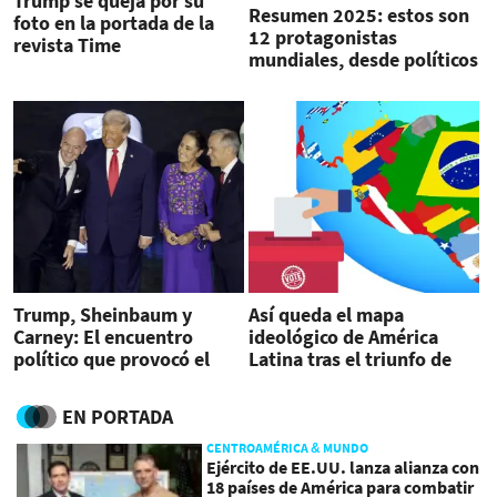
Trump se queja por su
Resumen 2025: estos son
foto en la portada de la
12 protagonistas
revista Time
mundiales, desde políticos
hasta artistas
Trump, Sheinbaum y
Así queda el mapa
Carney: El encuentro
ideológico de América
político que provocó el
Latina tras el triunfo de
sorteo del Mundial 2026
Kast en Chile
EN PORTADA
CENTROAMÉRICA & MUNDO
Ejército de EE.UU. lanza alianza con
18 países de América para combatir