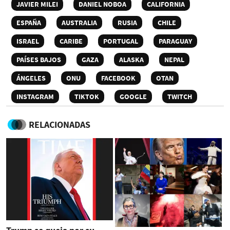
JAVIER MILEI
DANIEL NOBOA
CALIFORNIA
ESPAÑA
AUSTRALIA
RUSIA
CHILE
ISRAEL
CARIBE
PORTUGAL
PARAGUAY
PAÍSES BAJOS
GAZA
ALASKA
NEPAL
ÁNGELES
ONU
FACEBOOK
OTAN
INSTAGRAM
TIKTOK
GOOGLE
TWITCH
RELACIONADAS