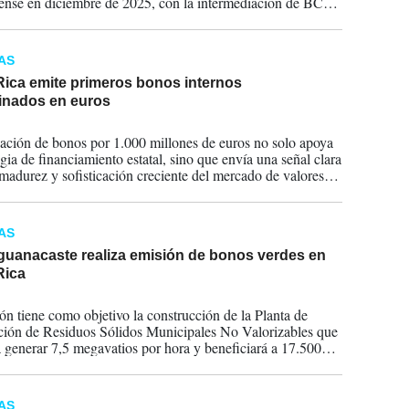
cense en diciembre de 2025, con la intermediación de BCR
Puesto de Bolsa
AS
Rica emite primeros bonos internos
nados en euros
2025
ación de bonos por 1.000 millones de euros no solo apoya
egia de financiamiento estatal, sino que envía una señal clara
 madurez y sofisticación creciente del mercado de valores
ense.
AS
uanacaste realiza emisión de bonos verdes en
Rica
2024
ón tiene como objetivo la construcción de la Planta de
ción de Residuos Sólidos Municipales No Valorizables que
á generar 7,5 megavatios por hora y beneficiará a 17.500
AS