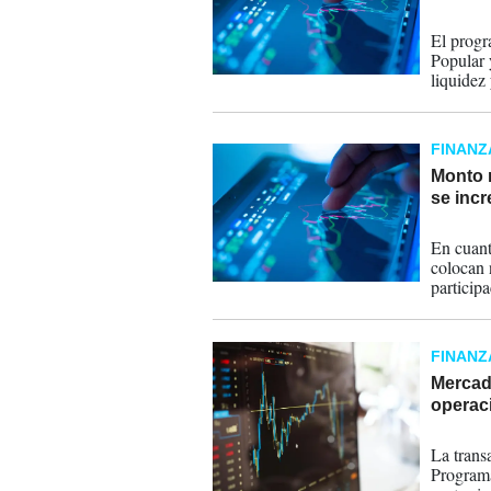
05-03-
El progr
Popular 
liquidez
FINANZ
Monto 
se inc
12-02-
En cuant
colocan
particip
reporta 
FINANZ
Mercado
operac
02-02-
La trans
Program