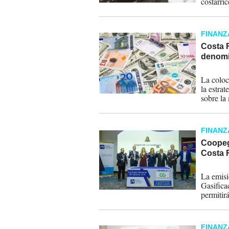
costarri
Valores 
FINANZ
Costa 
denomi
26-11-
La coloc
la estrat
sobre la
costarric
FINANZ
Coopeg
Costa 
05-07-
La emisi
Gasifica
permitir
hogares.
FINANZ