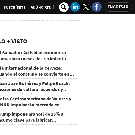
INGRESAR
SUSCRÍBETE
ANÚNCIATE
LO + VISTO
l Salvador: Actividad económica
uma cinco meses de crecimiento
rriba de 4%
ía Internacional de la Cerveza:
uando el consumo se convierte en
xperiencia
uan José Gutiérrez y Felipe Bosch:
ecciones de cultura, acuerdos y
ecisiones sin miedo
olsa Centroamericana de Valores y
NUD impulsarán mercado en
onduras
rump impone arancel de 15% a
nsumo clave para fabricar
emiconductores y paneles