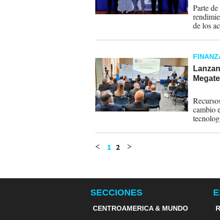
Parte de 
rendimie
de los ac
FINANZ
Lanzan 
Megate
10-02-
Recursos
cambio en
tecnologí
1
2
<
>
SECCIONES
E
CENTROAMERICA & MUNDO
R