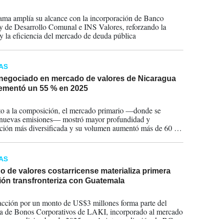
2026
ama amplía su alcance con la incorporación de Banco
y de Desarrollo Comunal e INS Valores, reforzando la
 y la eficiencia del mercado de deuda pública
AS
negociado en mercado de valores de Nicaragua
rementó un 55 % en 2025
2026
o a la composición, el mercado primario —donde se
 nuevas emisiones— mostró mayor profundidad y
ación más diversificada y su volumen aumentó más de 60 %,
la Bolsa de Valores de Nicaragua.
AS
 de valores costarricense materializa primera
ión transfronteriza con Guatemala
2026
acción por un monto de US$3 millones forma parte del
a de Bonos Corporativos de LAKI, incorporado al mercado