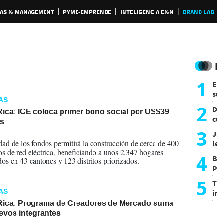
AS & MANAGEMENT
PYME-EMPRENDE
INTELIGENCIA E&N
BRAND LAB
1
E
s
AS
a
2
D
Rica: ICE coloca primer bono social por US$39
c
es
e
3
J
2026
idad de los fondos permitirá la construcción de cerca de 400
l
os de red eléctrica, beneficiando a unos 2.347 hogares
d
4
B
dos en 43 cantones y 123 distritos priorizados.
P
H
5
T
AS
i
s
Rica: Programa de Creadores de Mercado suma
evos integrantes