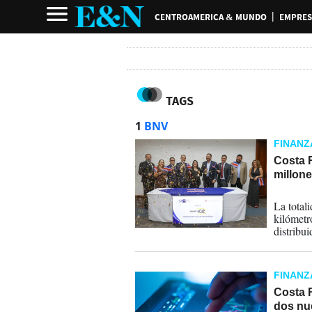
CENTROAMERICA & MUNDO
EMPRES
TAGS
1
BNV
FINANZ
Costa 
millon
28-03-
La total
kilómetr
distribui
FINANZ
Costa 
dos nu