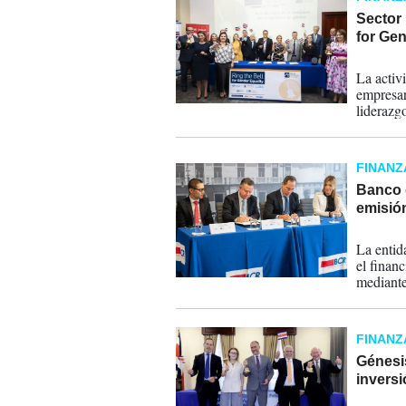
Sector 
for Gen
08-03-
La activ
empresar
liderazg
FINANZ
Banco d
emisió
18-05-
La entid
el finan
mediante
FINANZ
Génesi
inversi
28-04-