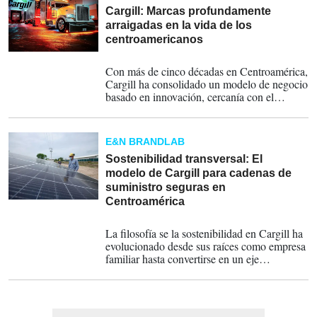
propósito y transparencia.
Cargill: Marcas profundamente
arraigadas en la vida de los
centroamericanos
11-05-2026
Con más de cinco décadas en Centroamérica,
Cargill ha consolidado un modelo de negocio
basado en innovación, cercanía con el
consumidor y un portafolio robusto que
combina tradición, calidad y sostenibilidad.
E&N BRANDLAB
Sostenibilidad transversal: El
modelo de Cargill para cadenas de
suministro seguras en
Centroamérica
03-02-2026
La filosofía se la sostenibilidad en Cargill ha
evolucionado desde sus raíces como empresa
familiar hasta convertirse en un eje
estratégico que orienta la manera en que la
organización conecta a agricultores con
mercados; a clientes con soluciones
confiables; y a las personas con los alimentos