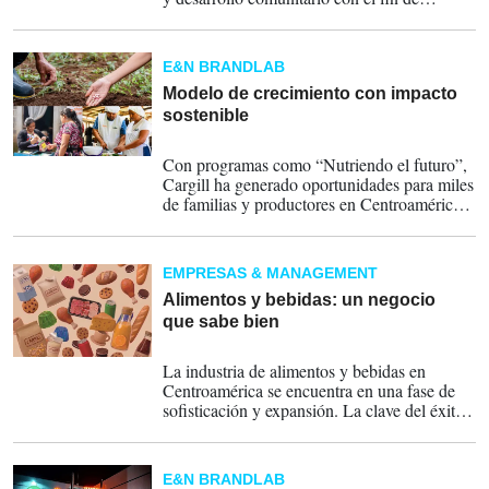
transformar la cadena alimentaria desde el
campo hasta la mesa.
E&N BRANDLAB
Modelo de crecimiento con impacto
sostenible
06-06-2026
Con programas como “Nutriendo el futuro”,
Cargill ha generado oportunidades para miles
de familias y productores en Centroamérica,
promoviendo cadenas productivas más
resilientes y comunidades con mayor
capacidad de desarrollo.
EMPRESAS & MANAGEMENT
Alimentos y bebidas: un negocio
que sabe bien
25-05-2026
La industria de alimentos y bebidas en
Centroamérica se encuentra en una fase de
sofisticación y expansión. La clave del éxito
para los líderes del sector radica en equilibrar
la tradición local con la innovación
tecnológica, respondiendo a un consumidor
E&N BRANDLAB
que no solo busca precio, sino también