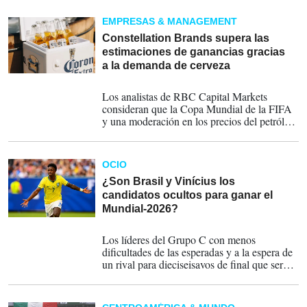
máquinas de palomitas, futbolín y estanterías
repletas de aperitivos.
EMPRESAS & MANAGEMENT
Constellation Brands supera las
estimaciones de ganancias gracias
a la demanda de cerveza
01-07-2026
Los analistas de RBC Capital Markets
consideran que la Copa Mundial de la FIFA
y una moderación en los precios del petróleo
serán factores que impulsarán la demanda.
OCIO
¿Son Brasil y Vinícius los
candidatos ocultos para ganar el
Mundial-2026?
29-06-2026
Los líderes del Grupo C con menos
dificultades de las esperadas y a la espera de
un rival para dieciseisavos de final que será el
segundo del Grupo F, con Países Bajos,
Japón y Suecia entre los candidatos...