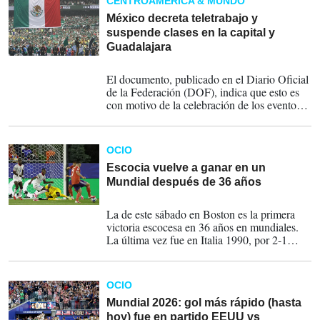
CENTROAMÉRICA & MUNDO
México decreta teletrabajo y
suspende clases en la capital y
Guadalajara
17-06-2026
El documento, publicado en el Diario Oficial
de la Federación (DOF), indica que esto es
con motivo de la celebración de los eventos
de la Copa Mundial "y con el objeto de
contribuir a la movilidad urbana, la seguridad
vial, la continuidad de las actividades
OCIO
administrativas y la eficiencia en la
prestación del servicio público".
Escocia vuelve a ganar en un
Mundial después de 36 años
14-06-2026
La de este sábado en Boston es la primera
victoria escocesa en 36 años en mundiales.
La última vez fue en Italia 1990, por 2-1
sobre Suecia.
OCIO
Mundial 2026: gol más rápido (hasta
hoy) fue en partido EEUU vs