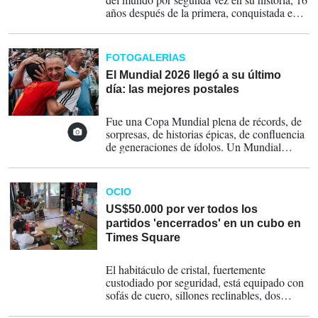
años después de la primera, conquistada en
Sudáfrica 2010, y afianzó el dominio
europeo de la competición más grande del
planeta, con cinco ganadores de ese
FOTOGALERÍAS
continente por uno de América en las últimas
seis ediciones del torneo.
El Mundial 2026 llegó a su último
día: las mejores postales
19-07-2026
Fue una Copa Mundial plena de récords, de
sorpresas, de historias épicas, de confluencia
de generaciones de ídolos. Un Mundial
histórico, con muchas imágenes que reflejan
pasiones.
OCIO
US$50.000 por ver todos los
partidos 'encerrados' en un cubo en
Times Square
04-07-2026
El habitáculo de cristal, fuertemente
custodiado por seguridad, está equipado con
sofás de cuero, sillones reclinables, dos
pantallas gigantes de alta definición,