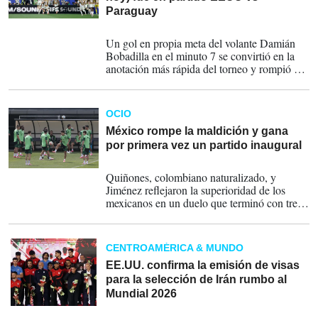
Paraguay
13-06-2026
Un gol en propia meta del volante Damián
Bobadilla en el minuto 7 se convirtió en la
anotación más rápida del torneo y rompió el
equilibrio en el partido.
OCIO
México rompe la maldición y gana
por primera vez un partido inaugural
11-06-2026
Quiñones, colombiano naturalizado, y
Jiménez reflejaron la superioridad de los
mexicanos en un duelo que terminó con tres
expulsados: dos de Sudáfrica, Sphephelo
Sithole y Themba Zwane y a César Montes
de México.
CENTROAMÉRICA & MUNDO
EE.UU. confirma la emisión de visas
para la selección de Irán rumbo al
Mundial 2026
06-06-2026