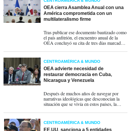
CENTROAMÉRICA & MUNDO
Transporte marítimo Portuario (GEMAR).
OEA cierra Asamblea Anual con una
América comprometida con un
multilateralismo firme
25-06-2026
Tras publicar ese documento bautizado como
el país anfitrión, el encuentro anual de la
OEA concluyó su cita de tres días marcada
por la defensa de la democracia y el
multilateralismo como ejes claves de una
integración cada vez más complicada, en
CENTROAMÉRICA & MUNDO
palabras de los cancilleres, con guiños a las
situaciones de Bolivia, Cuba, Nicaragua,
OEA advierte necesidad de
Venezuela y Haití.
restaurar democracia en Cuba,
Nicaragua y Venezuela
24-06-2026
Después de muchos años de navegar por
narrativas ideológicas que desconocían la
situación que se vivía en estos países, la
OEA se expresó contundentemente sobre las
consecuencias que las dictaduras producen
en estas naciones de Latinoamérica, en
CENTROAMÉRICA & MUNDO
particular en el régimen comandado por la
dupla Ortega-Murillo.
EE.UU. sanciona a 5 entidades