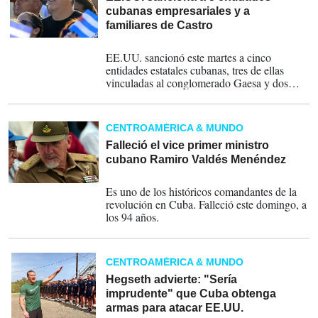
cubanas empresariales y a
familiares de Castro
23-06-2026
EE.UU. sancionó este martes a cinco
entidades estatales cubanas, tres de ellas
vinculadas al conglomerado Gaesa y dos
relacionadas con minería y metalúrgica,
además de señalar a la esposa de uno de los
hijos del expresidente Raúl Castro.
CENTROAMÉRICA & MUNDO
Asimismo, ExxonMobil quedó habilitado
judicialmente para reclamar a Cuba por la
Falleció el vice primer ministro
confiscación de sus bienes.
cubano Ramiro Valdés Menéndez
21-06-2026
Es uno de los históricos comandantes de la
revolución en Cuba. Falleció este domingo, a
los 94 años.
CENTROAMÉRICA & MUNDO
Hegseth advierte: "Sería
imprudente" que Cuba obtenga
armas para atacar EE.UU.