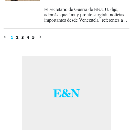
10-06-2026
El secretario de Guerra de EE.UU. dijo,
además, que "muy pronto surgirán noticias
importantes desde Venezuela" referentes a la
lucha contra el narcotráfico.
1
2
3
4
5
<
>