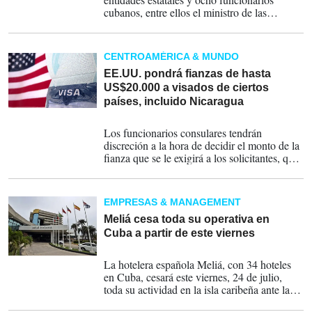
cubanos, entre ellos el ministro de las
Fuerzas Armadas, Álvaro López Miera, a los
que acusa de facilitar la cooperación militar
con adversarios de Washington y la
CENTROAMÉRICA & MUNDO
adquisición de armamento destinado al
Ejército de la isla.
EE.UU. pondrá fianzas de hasta
US$20.000 a visados de ciertos
países, incluido Nicaragua
01-08-2026
Los funcionarios consulares tendrán
discreción a la hora de decidir el monto de la
fianza que se le exigirá a los solicitantes, que
podrá ser de US$10.000, US$15.000 o
US$20.000, según detalla el documento.
EMPRESAS & MANAGEMENT
Meliá cesa toda su operativa en
Cuba a partir de este viernes
21-07-2026
La hotelera española Meliá, con 34 hoteles
en Cuba, cesará este viernes, 24 de julio,
toda su actividad en la isla caribeña ante las
"notables dificultades" operativas, legales y