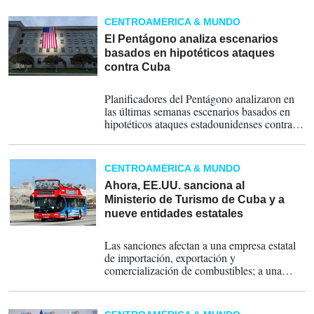
económico-financieras en el país.
CENTROAMÉRICA & MUNDO
El Pentágono analiza escenarios
basados en hipotéticos ataques
contra Cuba
15-07-2026
Planificadores del Pentágono analizaron en
las últimas semanas escenarios basados en
hipotéticos ataques estadounidenses contra
Cuba, según informa este miércoles la cadena
CBS News citando diversos funcionarios.
CENTROAMÉRICA & MUNDO
Ahora, EE.UU. sanciona al
Ministerio de Turismo de Cuba y a
nueve entidades estatales
13-07-2026
Las sanciones afectan a una empresa estatal
de importación, exportación y
comercialización de combustibles; a una
entidad empresarial pública que facilita la
compra y venta de bienes y servicios con
otros países, y al Grupo Empresarial de