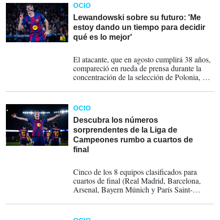
OCIO
Lewandowski sobre su futuro: 'Me
estoy dando un tiempo para decidir
qué es lo mejor'
24-03-2026
El atacante, que en agosto cumplirá 38 años,
compareció en rueda de prensa durante la
concentración de la selección de Polonia, que
el jueves se enfrentará a la de Albania.
OCIO
Descubra los números
sorprendentes de la Liga de
Campeones rumbo a cuartos de
final
20-03-2026
Cinco de los 8 equipos clasificados para
cuartos de final (Real Madrid, Barcelona,
Arsenal, Bayern Múnich y París Saint-
Germain) repiten en esta ronda respecto a la
pasada campaña, con las novedades del
Atlético de Madrid, el Sporting de Portugal y