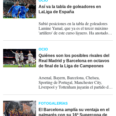
OCIO
el Liverpool.
Así va la tabla de goleadores en
LaLiga de España
02-03-2026
Subió posiciones en la tabla de goleadores
Lamine Yamal, que ya es el tercer máximo
'artillero' de este curso liguero. Ha anotado
seis en las últimas seis jornadas.
OCIO
Quiénes son los posibles rivales del
Real Madrid y Barcelona en octavos
de final de la Liga de Campeones
26-02-2026
Arsenal, Bayern, Barcelona, Chelsea,
Sporting de Portugal, Manchester City,
Liverpool y Tottenham jugarán el partido de
vuelta en su estadio, por su clasificación
dentro del top ocho en la fase liga.
FOTOGALERÍAS
El Barcelona amplía su ventaja en el
palmarés con su 16ª Supercopa de