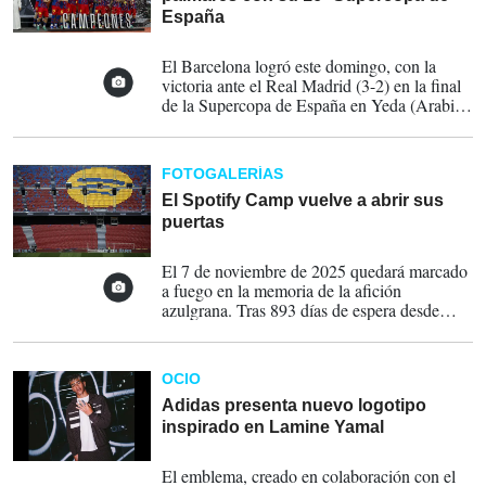
España
12-01-2026
El Barcelona logró este domingo, con la
victoria ante el Real Madrid (3-2) en la final
de la Supercopa de España en Yeda (Arabia
Saudí), su 16º título de la competición,
ampliando su ventaja en el palmarés
histórico.
FOTOGALERÍAS
El Spotify Camp vuelve a abrir sus
puertas
07-11-2025
El 7 de noviembre de 2025 quedará marcado
a fuego en la memoria de la afición
azulgrana. Tras 893 días de espera desde
aquel último partido, el 28 de mayo de 2023,
cuando el Barcelona cerró la temporada con
un contundente 3-0 ante el Mallorca, el
OCIO
regreso al Spotify Camp Nou se hizo
realidad, aunque fuese para presenciar un
Adidas presenta nuevo logotipo
entrenamiento de la primera plantilla.
inspirado en Lamine Yamal
02-09-2025
El emblema, creado en colaboración con el