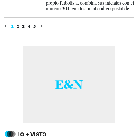
propio futbolista, combina sus iniciales con el
número 304, en alusión al código postal del
barrio de Rocafonda (Mataró), donde creció.
1
2
3
4
5
<
>
LO + VISTO