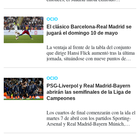
desajustes importantes en la presión y una
falta de recursos alarmante para salir con el
balón jugado desde atrás.
OCIO
El clásico Barcelona-Real Madrid se
jugará el domingo 10 de mayo
20-04-2026
La ventaja al frente de la tabla del conjunto
que dirige Hansi Flick aumentó tras la última
jornada, situándose con nueve puntos de
renta favorable al derrotar al Espanyol
después de que el Real Madrid empatase en
casa con el Girona.
OCIO
PSG-Liverpol y Real Madrid-Bayern
abrirán las semifinales de la Liga de
Campeones
28-03-2026
Los cuartos de final comenzarán con la ida el
martes 7 de abril con los partidos Sporting-
Arsenal y Real Madrid-Bayern Múnich,
anunció la UEFA.