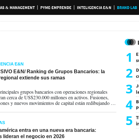
AS & MANAGEMENT
PYME-EMPRENDE
INTELIGENCIA E&N
BRAND LAB
1
E
s
GENCIA E&N
a
2
D
IVO E&N/ Ranking de Grupos Bancarios: la
c
regional extiende sus ramas
e
3
J
2026
rincipales grupos bancarios con operaciones regionales
l
ran cerca de US$230.000 millones en activos. Fusiones,
d
4
B
iones y nuevos movimientos de capital están redibujando el
P
o financiero del istmo. Consulte el Ranking Exclusivo de
ia & Negocios.
H
5
T
AS
i
s
américa entra en una nueva era bancaria:
 lideran el negocio en 2026