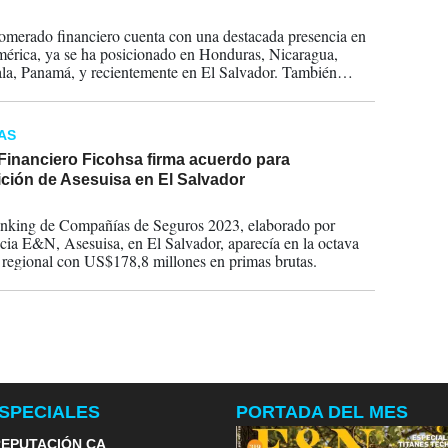
2024
omerado financiero cuenta con una destacada presencia en
érica, ya se ha posicionado en Honduras, Nicaragua,
a, Panamá, y recientemente en El Salvador. También
on oficinas establecidas en Estados Unidos.
AS
Financiero Ficohsa firma acuerdo para
ición de Asesuisa en El Salvador
2023
nking de Compañías de Seguros 2023, elaborado por
ncia E&N, Asesuisa, en El Salvador, aparecía en la octava
 regional con US$178,8 millones en primas brutas.
SPECIALES
PORTADA DEL MES
EPUTACIÓN CA