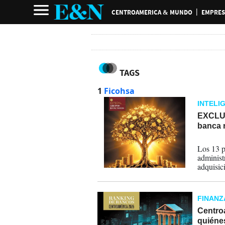
CENTROAMERICA & MUNDO
EMPRES
TAGS
1
Ficohsa
INTELI
EXCLUS
banca 
21-07-
Los 13 p
administ
adquisic
liderazg
Estrateg
FINANZ
Centro
quiénes