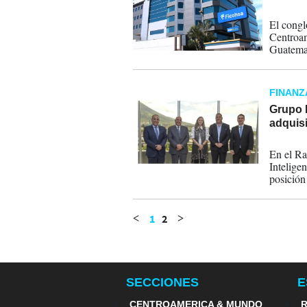
11-01-
El congl
Centroam
Guatemal
cuenta c
FINANZ
Grupo 
adquis
14-08-
En el Ra
Intelige
posición
1
2
<
>
SECCIONES
E
CENTROAMERICA & MUNDO
R