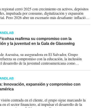
2026
 regional cerró 2025 con crecimiento en activos, depósitos
ades, impulsada por consumo, digitalización y expansión
ial. Pero 2026 abre un escenario más desafiante: inflación,
 caro y tensiones geopolíticas pondrán a prueba la
cia financiera de Centroamérica.
RANDLAB
Ficohsa reafirma su compromiso con la
ón y la juventud en la Gala de Glasswing
2025
 de Asesuisa, su aseguradora en El Salvador, Grupo
refuerza su compromiso con la educación, la inclusión
 el desarrollo de la juventud centroamericana como
ador Champion en la Gala Anual de Glasswing
onal.
RANDLAB
a: Innovación, expansión y compromiso con
américa
2024
visión centrada en el cliente, el grupo sigue marcando la
a en el sector financiero, al impulsar el desarrollo de la