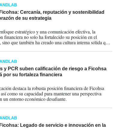
RANDLAB
icohsa: Cercanía, reputación y sostenibilidad
orazón de su estrategia
2024
nfoque estratégico y una comunicación efectiva, la
ón financiera no solo ha fortalecido su posición en el
 sino que también ha creado una cultura interna sólida que
 visión y objetivos a largo plazo.
RANDLAB
s y PCR suben calificación de riesgo a Ficohsa
por su fortaleza financiera
2024
icación destaca la robusta posición financiera de Ficohsa
así como su capacidad para mantener una perspectiva
en un entorno económico desafiante.
RANDLAB
icohsa: Legado de servicio e innovación en la