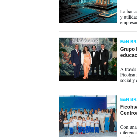
11-05-
La banca
y utilid
empresar
petróleo
resilien
E&N B
Grupo 
educaci
15-10-
A través
Ficohsa 
social y
patrocin
Internati
E&N B
Ficohs
Centro
05-12-
Con una 
diferenci