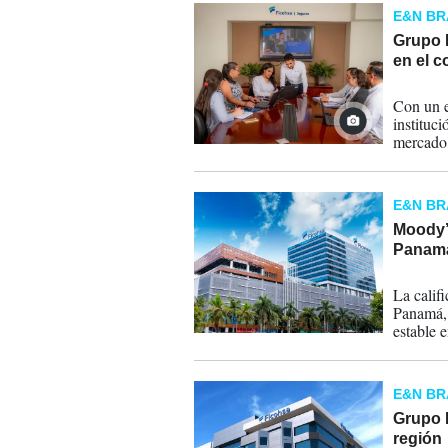
E&N B
Grupo F
en el c
16-09-
Con un e
instituci
mercado,
apoya su
E&N B
Moody’
Panamá 
29-07-
La calif
Panamá, 
estable 
E&N B
Grupo F
región