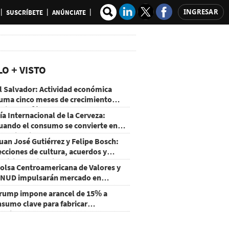
INGRESAR
SUSCRÍBETE
ANÚNCIATE
LO + VISTO
l Salvador: Actividad económica
uma cinco meses de crecimiento
rriba de 4%
ía Internacional de la Cerveza:
uando el consumo se convierte en
xperiencia
uan José Gutiérrez y Felipe Bosch:
ecciones de cultura, acuerdos y
ecisiones sin miedo
olsa Centroamericana de Valores y
NUD impulsarán mercado en
onduras
rump impone arancel de 15% a
nsumo clave para fabricar
emiconductores y paneles