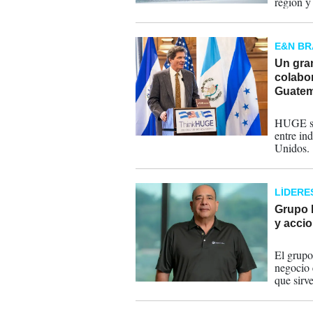
región y 
E&N B
Un gran
colabo
Guatem
17-10-
HUGE se 
entre in
Unidos.
LÍDERE
Grupo 
y acci
16-09-
El grupo
negocio 
que sirve