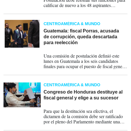
calificar de nuevo a los 48 aspirantes
originales.
CENTROAMÉRICA & MUNDO
Guatemala: fiscal Porras, acusada
de corrupción, queda descartada
para reelección
21-04-2026
Una comisión de postulación definió este
lunes en Guatemala a los seis candidatos
finales para ocupar el puesto de fiscal general
y jefe del Ministerio Público (Fiscalía) para el
período 2026-2030.
CENTROAMÉRICA & MUNDO
Congreso de Honduras destituye al
fiscal general y elige a su sucesor
26-03-2026
Para que la destitución sea efectiva, el
dictamen de la comisión debe ser ratificado
por el pleno del Parlamento mediante una
mayoría calificada de 86 votos de los 128