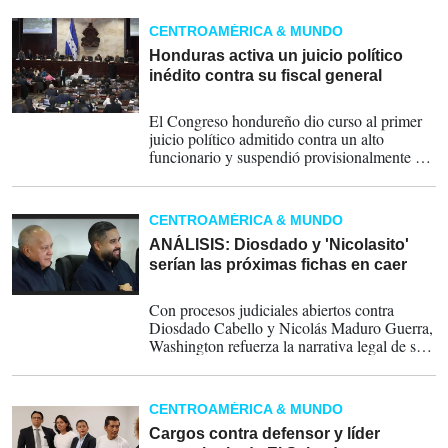
diputados.
CENTROAMÉRICA & MUNDO
Honduras activa un juicio político
inédito contra su fiscal general
24-03-2026
El Congreso hondureño dio curso al primer
juicio político admitido contra un alto
funcionario y suspendió provisionalmente al
fiscal general Johel Zelaya, en medio de una
fuerte disputa política vinculada al proceso
electoral de 2025 y a la creciente tensión
CENTROAMÉRICA & MUNDO
entre oficialismo y oposición.
ANÁLISIS: Diosdado y 'Nicolasito'
serían las próximas fichas en caer
07-01-2026
Con procesos judiciales abiertos contra
Diosdado Cabello y Nicolás Maduro Guerra,
Washington refuerza la narrativa legal de su
intervención y prepara el terreno para una
segunda fase de acción.
CENTROAMÉRICA & MUNDO
Cargos contra defensor y líder