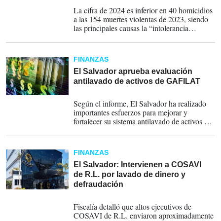
02-01-2025
La cifra de 2024 es inferior en 40 homicidios
a las 154 muertes violentas de 2023, siendo
las principales causas la “intolerancia
familiar”, la “intolerancia social” y la
“delincuencia general”.
FINANZAS
El Salvador aprueba evaluación
antilavado de activos de GAFILAT
30-08-2024
Según el informe, El Salvador ha realizado
importantes esfuerzos para mejorar y
fortalecer su sistema antilavado de activos y
contra el financiamiento del terrorismo,
especialmente durante los dos últimos años.
FINANZAS
El Salvador: Intervienen a COSAVI
de R.L. por lavado de dinero y
defraudación
09-05-2024
Fiscalía detalló que altos ejecutivos de
COSAVI de R.L. enviaron aproximadamente