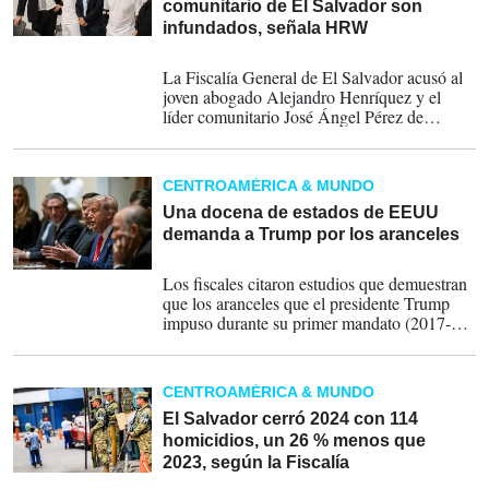
comunitario de El Salvador son
infundados, señala HRW
19-09-2025
La Fiscalía General de El Salvador acusó al
joven abogado Alejandro Henríquez y el
líder comunitario José Ángel Pérez de
desorden público y resistencia, delitos con
una pena que van de dos a seis años de
prisión.
CENTROAMÉRICA & MUNDO
Una docena de estados de EEUU
demanda a Trump por los aranceles
24-04-2025
Los fiscales citaron estudios que demuestran
que los aranceles que el presidente Trump
impuso durante su primer mandato (2017-
2021) muestran que el 95 % del costo de las
tarifas agregadas en ese entonces lo pagaron
los estadounidenses.
CENTROAMÉRICA & MUNDO
El Salvador cerró 2024 con 114
homicidios, un 26 % menos que
2023, según la Fiscalía