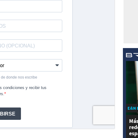
E&N 
Más
red
esp