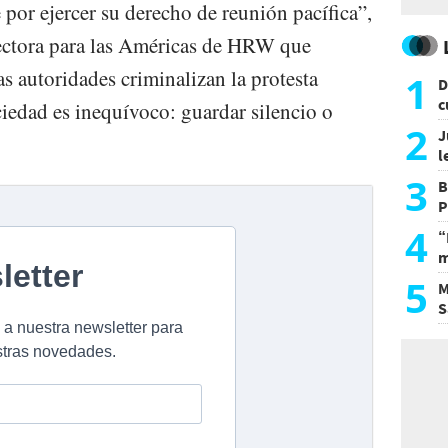
por ejercer su derecho de reunión pacífica”,
rectora para las Américas de HRW que
s autoridades criminalizan la protesta
1
D
c
ociedad es inequívoco: guardar silencio o
e
2
J
l
d
3
B
P
H
4
“
m
d
5
M
S
a