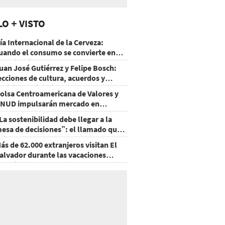
LO + VISTO
ía Internacional de la Cerveza:
uando el consumo se convierte en
xperiencia
uan José Gutiérrez y Felipe Bosch:
ecciones de cultura, acuerdos y
ecisiones sin miedo
olsa Centroamericana de Valores y
NUD impulsarán mercado en
onduras
La sostenibilidad debe llegar a la
esa de decisiones”: el llamado que
eja CentraRSE
ás de 62.000 extranjeros visitan El
alvador durante las vacaciones
gostinas