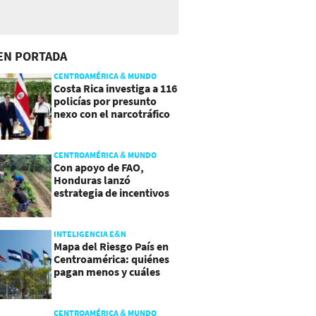
EN PORTADA
CENTROAMÉRICA & MUNDO
Costa Rica investiga a 116
policías por presunto
nexo con el narcotráfico
CENTROAMÉRICA & MUNDO
Con apoyo de FAO,
Honduras lanzó
estrategia de incentivos
para atraer inversión al
agro
INTELIGENCIA E&N
Mapa del Riesgo País en
Centroamérica: quiénes
pagan menos y cuáles
mejoraron
CENTROAMÉRICA & MUNDO