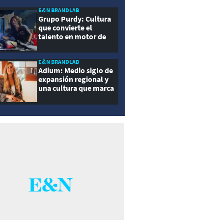
E&N BRANDLAB
Grupo Purdy: Cultura
que convierte el
talento en motor de
crecimiento
E&N BRANDLAB
Adium: Medio siglo de
expansión regional y
una cultura que marca
la diferencia