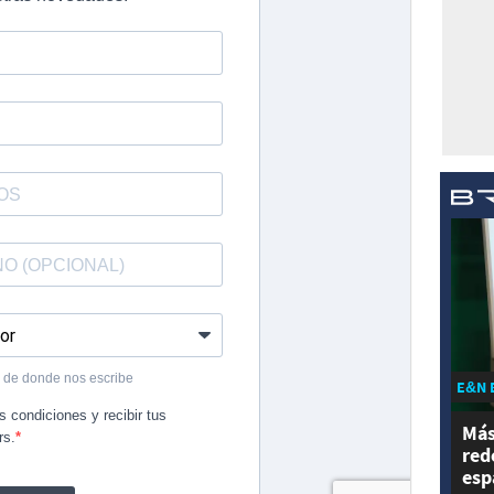
E&N 
Más
red
esp