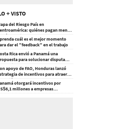
LO + VISTO
apa del Riesgo País en
entroamérica: quiénes pagan menos
 cuáles mejoraron
prenda cuál es el mejor momento
ara dar el "feedback" en el trabajo
osta Rica envió a Panamá una
ropuesta para solucionar disputa
omercial
on apoyo de FAO, Honduras lanzó
strategia de incentivos para atraer
nversión al agro
anamá otorgará incentivos por
S$6,1 millones a empresas
groexportadoras