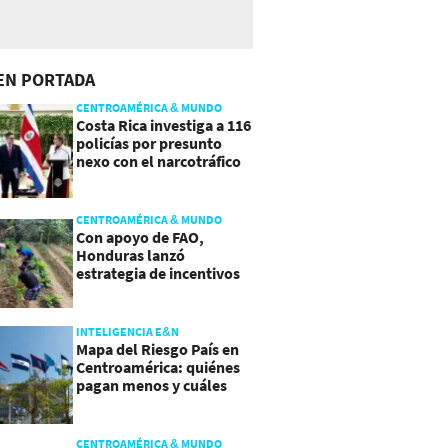
EN PORTADA
CENTROAMÉRICA & MUNDO
Costa Rica investiga a 116
policías por presunto
nexo con el narcotráfico
CENTROAMÉRICA & MUNDO
Con apoyo de FAO,
Honduras lanzó
estrategia de incentivos
para atraer inversión al
agro
INTELIGENCIA E&N
Mapa del Riesgo País en
Centroamérica: quiénes
pagan menos y cuáles
mejoraron
CENTROAMÉRICA & MUNDO