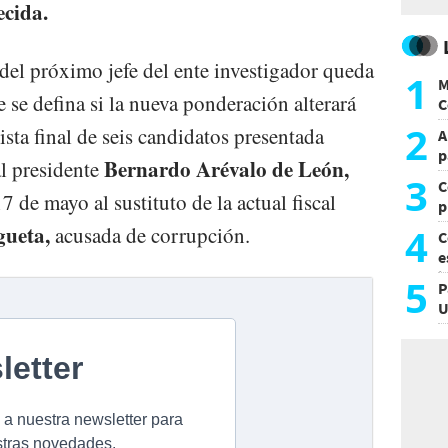
ecida.
 del próximo jefe del ente investigador queda
1
M
e se defina si la nueva ponderación alterará
C
y
2
lista final de seis candidatos presentada
A
p
Bernardo Arévalo de León,
al presidente
3
C
7 de mayo al sustituto de la actual fiscal
p
c
4
gueta,
acusada de corrupción.
C
e
i
5
P
U
a