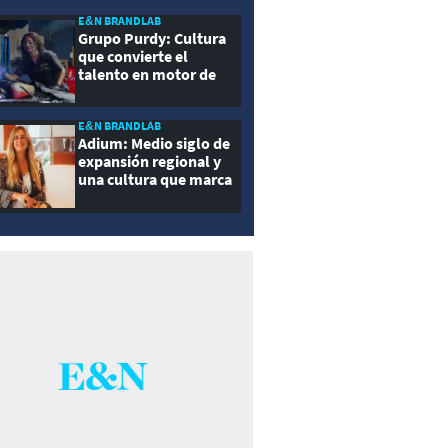
E&N BRANDLAB
Grupo Purdy: Cultura
que convierte el
talento en motor de
crecimiento
E&N BRANDLAB
Adium: Medio siglo de
expansión regional y
una cultura que marca
la diferencia