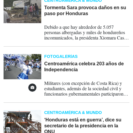
CENTROAMÉRICA & MUNDO
Tormenta Sara provoca daños en su
paso por Honduras
18-11-2024
Debido a que hay alrededor de 5.057
personas albergadas y miles de hondureños
incomunicados, la presidenta Xiomara Castro
se ha comprometido a ofrecer una respuesta
y apoyo a todos los afectados por Sara.
FOTOGALERÍAS
Centroamérica celebra 203 años de
Independencia
16-09-2024
Militares (con excepción de Costa Rica) y
estudiantes, además de la sociedad civil y
funcionarios gubernamentales participaron de
los desfiles programados en Centroamérica,
con motivo del 203 aniversario de
independencia. Fotos de EFE
CENTROAMÉRICA & MUNDO
‘Honduras está en guerra’, dice su
secretario de la presidencia en la
ONU