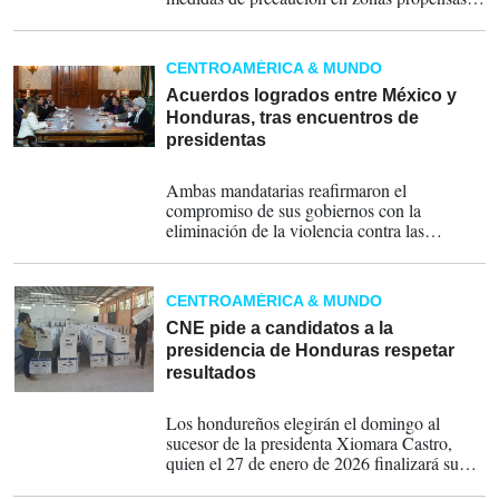
inundaciones, y que no se expongan a
tormentas eléctricas, al oleaje o fuertes
ráfagas de viento que puedan presentarse de
CENTROAMÉRICA & MUNDO
forma aislada.
Acuerdos logrados entre México y
Honduras, tras encuentros de
presidentas
02-12-2025
Ambas mandatarias reafirmaron el
compromiso de sus gobiernos con la
eliminación de la violencia contra las
mujeres, así como la determinación de
impulsar políticas públicas que garanticen su
desarrollo pleno e igualdad sustantiva.
CENTROAMÉRICA & MUNDO
CNE pide a candidatos a la
presidencia de Honduras respetar
resultados
29-11-2025
Los hondureños elegirán el domingo al
sucesor de la presidenta Xiomara Castro,
quien el 27 de enero de 2026 finalizará su
mandato de cuatro años; a tres designados