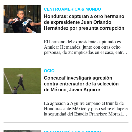
presidenciales (vicepresidentes), 298
alcaldías municipales, 128 diputados al
CENTROAMÉRICA & MUNDO
Parlamento local y 20 al Parlamento
Centroamericano.
Honduras: capturan a otro hermano
de expresidente Juan Orlando
Hernández por presunta corrupción
30-08-2025
El hermano del expresidente capturado es
Amílcar Hernández, junto con otras ocho
personas, de 22 implicadas en el caso, entre
ellas ejecutivas de la cooperativa. Su
hermano, el expresidente Juan Orlando
Hernández, cumple una condena de 45 años
OCIO
de cárcel en Estados Unidos, por
narcotráfico.
Concacaf investigará agresión
contra entrenador de la selección
de México, Javier Aguirre
18-11-2024
La agresión a Aguirre empañó el triunfo de
Honduras ante México y puso sobre el tapete
la seguridad del Estadio Francisco Morazán,
en el que hace 28 años los catrachos
vencieron por primera vez en casa al Tri.