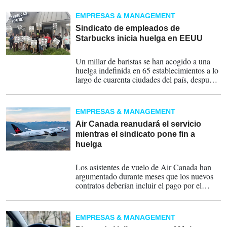
Starbucks bajo el lema "si no hay contrato,
no hay café".
EMPRESAS & MANAGEMENT
Sindicato de empleados de
Starbucks inicia huelga en EEUU
13-11-2025
Un millar de baristas se han acogido a una
huelga indefinida en 65 establecimientos a lo
largo de cuarenta ciudades del país, después
de seis meses sin avances en la negociación
para obtener mejores condiciones y salarios.
EMPRESAS & MANAGEMENT
Air Canada reanudará el servicio
mientras el sindicato pone fin a
huelga
19-08-2025
Los asistentes de vuelo de Air Canada han
argumentado durante meses que los nuevos
contratos deberían incluir el pago por el
trabajo realizado en tierra, como el embarque
de pasajeros.
EMPRESAS & MANAGEMENT