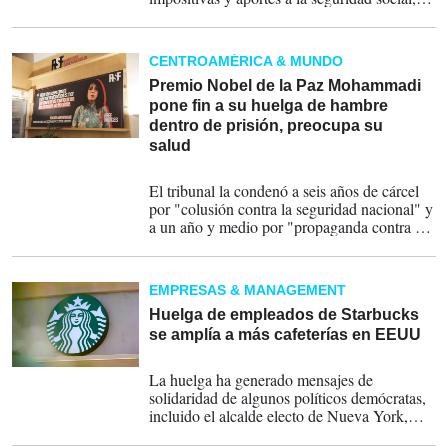
raíz de una petición formulada por la
Agencia de Recaudación y Control
Aduanero (ARCA).
CENTROAMÉRICA & MUNDO
Premio Nobel de la Paz Mohammadi
pone fin a su huelga de hambre
dentro de prisión, preocupa su
salud
09-02-2026
El tribunal la condenó a seis años de cárcel
por "colusión contra la seguridad nacional" y
a un año y medio por "propaganda contra el
régimen", además de imponerle dos años de
exilio interno en la ciudad de Khusf y una
prohibición de viajar durante otros dos años.
EMPRESAS & MANAGEMENT
Huelga de empleados de Starbucks
se amplía a más cafeterías en EEUU
20-11-2025
La huelga ha generado mensajes de
solidaridad de algunos políticos demócratas,
incluido el alcalde electo de Nueva York,
Zohran Mamdani, que llamó al boicot de