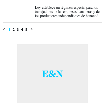
14-06-2025
Ley establece un régimen especial para los
trabajadores de las empresas bananeras y de
los productores independientes de banano"
abarca en 12 artículos mejores condiciones
laborales en la Caja del Seguro Social para
los trabajadores de la industria bananera.
1
2
3
4
5
<
>