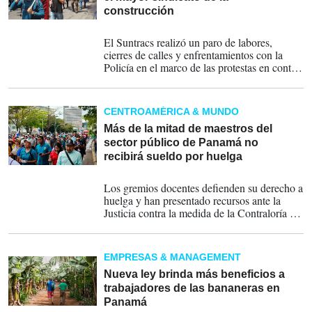
construcción
18-07-2025
El Suntracs realizó un paro de labores,
cierres de calles y enfrentamientos con la
Policía en el marco de las protestas en contra
de una reforma a la seguridad social ya
vigente.
CENTROAMÉRICA & MUNDO
Más de la mitad de maestros del
sector público de Panamá no
recibirá sueldo por huelga
16-06-2025
Los gremios docentes defienden su derecho a
huelga y han presentado recursos ante la
Justicia contra la medida de la Contraloría de
no pagar el salario debido al abandono del
puesto de trabajo.
EMPRESAS & MANAGEMENT
Nueva ley brinda más beneficios a
trabajadores de las bananeras en
Panamá