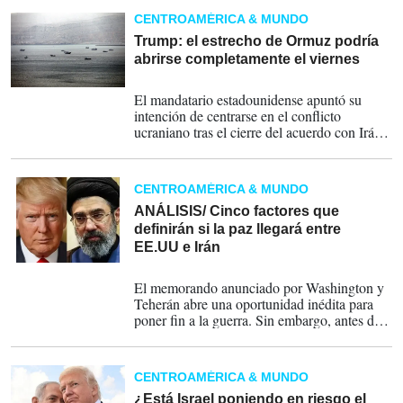
CENTROAMÉRICA & MUNDO
Trump: el estrecho de Ormuz podría
abrirse completamente el viernes
15-06-2026
El mandatario estadounidense apuntó su
intención de centrarse en el conflicto
ucraniano tras el cierre del acuerdo con Irán,
y puso también su foco en el Líbano.
CENTROAMÉRICA & MUNDO
ANÁLISIS/ Cinco factores que
definirán si la paz llegará entre
EE.UU e Irán
15-06-2026
El memorando anunciado por Washington y
Teherán abre una oportunidad inédita para
poner fin a la guerra. Sin embargo, antes de
la firma prevista para el 19 de junio en Suiza,
ambos gobiernos deberán superar resistencias
políticas internas, resolver discrepancias
CENTROAMÉRICA & MUNDO
sobre el programa nuclear iraní y contener
los frentes abiertos en Líbano e Israel.
¿Está Israel poniendo en riesgo el