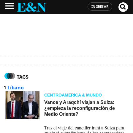
INGRESAR
TAGS
1
Líbano
CENTROAMÉRICA & MUNDO
Vance y Araqchí viajan a Suiza:
¿empieza la reconfiguración de
Medio Oriente?
20-06-2026
Tras el viaje del canciller iraní a Suiza para
exigir el cumplimiento de los compromisos