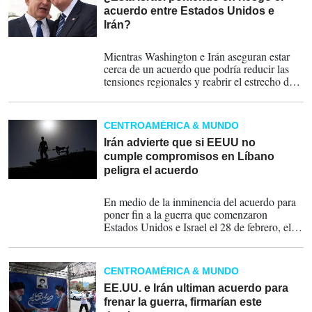
acuerdo entre Estados Unidos e
Irán?
14-06-2026
Mientras Washington e Irán aseguran estar
cerca de un acuerdo que podría reducir las
tensiones regionales y reabrir el estrecho de
Ormuz, un bombardeo israelí sobre Beirut ha
introducido nuevas dudas sobre la viabilidad
del proceso. La pregunta ya no es solo si
CENTROAMÉRICA & MUNDO
habrá acuerdo, sino si Donald Trump puede
garantizar la estabilidad necesaria para que
Irán advierte que si EEUU no
sobreviva.
cumple compromisos en Líbano
peligra el acuerdo
14-06-2026
En medio de la inminencia del acuerdo para
poner fin a la guerra que comenzaron
Estados Unidos e Israel el 28 de febrero, el
Estado judío lanzó hoy nuevos ataques contra
el barrio Dahye de Beirut, feudo de Hizbulá,
en unos bombardeos que han causado al
CENTROAMÉRICA & MUNDO
menos dos muertos.
EE.UU. e Irán ultiman acuerdo para
frenar la guerra, firmarían este