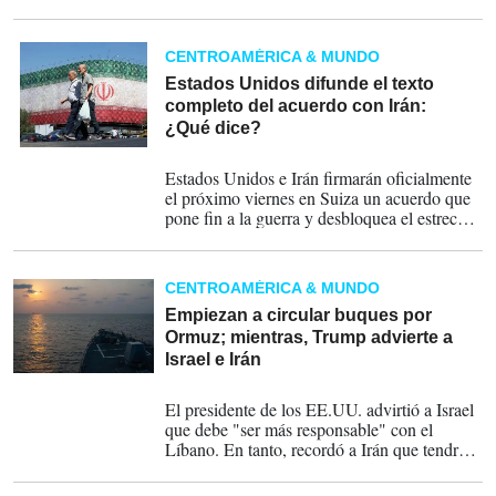
mediante firmas digitales, las diferencias
sobre sanciones, el programa nuclear iraní y
la ofensiva israelí en Líbano amenazan con
CENTROAMÉRICA & MUNDO
convertir el entendimiento en una tregua de
corto alcance.
Estados Unidos difunde el texto
completo del acuerdo con Irán:
¿Qué dice?
17-06-2026
Estados Unidos e Irán firmarán oficialmente
el próximo viernes en Suiza un acuerdo que
pone fin a la guerra y desbloquea el estrecho
de Ormuz, aunque deja para más adelante las
negociaciones sobre el programa nuclear
iraní.
CENTROAMÉRICA & MUNDO
Empiezan a circular buques por
Ormuz; mientras, Trump advierte a
Israel e Irán
16-06-2026
El presidente de los EE.UU. advirtió a Israel
que debe "ser más responsable" con el
Líbano. En tanto, recordó a Irán que tendrá
"duras consecuencias" si busca armas
nucleares.