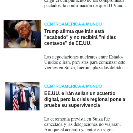
pactados, la confirmación de que JD Vance
participará personalmente en la primera
ronda de negociaciones transforma una
reunión técnica en un encuentro de alto nivel
CENTROAMÉRICA & MUNDO
político.
Trump afirma que Irán está
"acabado" y no recibirá "ni diez
centavos" de EE.UU.
19-06-2026
Las negociaciones nucleares entre Estados
Unidos e Irán, previstas para comenzar este
viernes en Suiza, fueron aplazadas debido a
esas hostilidades.
CENTROAMÉRICA & MUNDO
EE.UU. e Irán sellan un acuerdo
digital, pero la crisis regional pone a
prueba su supervivencia
19-06-2026
La ceremonia prevista en Suiza fue
cancelada y las delegaciones no viajarán.
Aunque el acuerdo ya entró en vigor