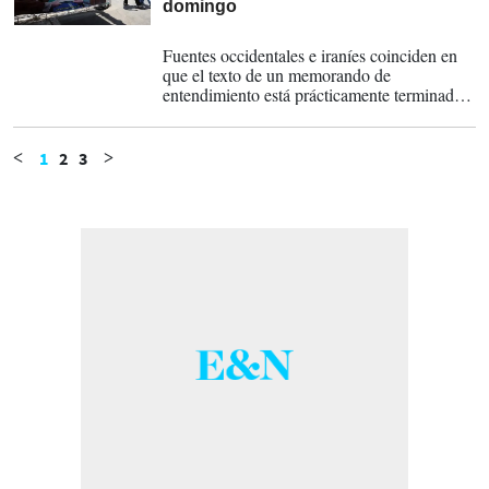
domingo
12-06-2026
Fuentes occidentales e iraníes coinciden en
que el texto de un memorando de
entendimiento está prácticamente terminado.
El documento abriría una nueva etapa de
negociaciones entre Washington y Teherán,
aunque los temas más sensibles —como el
1
2
3
<
>
programa nuclear y las sanciones—
quedarían pendientes de un acuerdo
posterior.