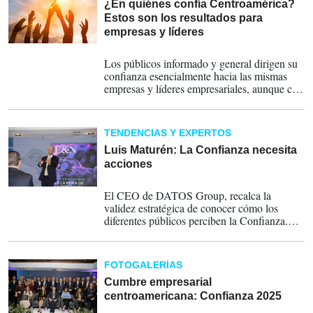
¿En quiénes confía Centroamérica?
Estos son los resultados para
empresas y líderes
09-09-2025
Los públicos informado y general dirigen su
confianza esencialmente hacia las mismas
empresas y líderes empresariales, aunque con
diferentes matices. En el modelo de los 5
tipos de confianza pesa más la conductual.
TENDENCIAS Y EXPERTOS
Luis Maturén: La Confianza necesita
acciones
28-08-2025
El CEO de DATOS Group, recalca la
validez estratégica de conocer cómo los
diferentes públicos perciben la Confianza.
No basta con hablar, las audiencias valoran
sobre todo los hechos como primer elemento
generador.
FOTOGALERÍAS
Cumbre empresarial
centroamericana: Confianza 2025