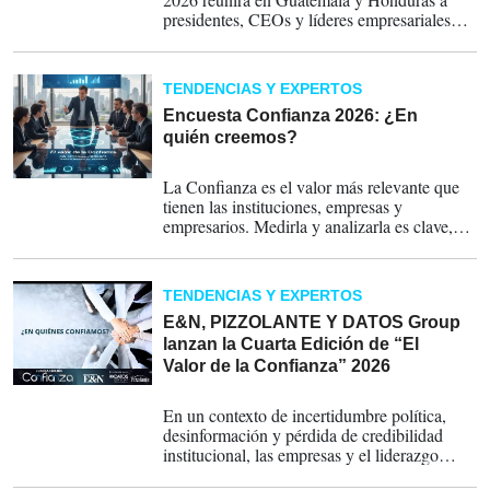
presidentes, CEOs y líderes empresariales
para presentar el mayor estudio regional
sobre reputación, confianza e integridad
corporativa.
TENDENCIAS Y EXPERTOS
Encuesta Confianza 2026: ¿En
quién creemos?
11-02-2026
La Confianza es el valor más relevante que
tienen las instituciones, empresas y
empresarios. Medirla y analizarla es clave,
porque deja de ser un indicador reputacional
y se convierte en una variable estratégica
para sostener crecimiento, estabilidad y
TENDENCIAS Y EXPERTOS
liderazgo. Al contarnos en qué líderes,
empresas, marcas e instituciones confían en
E&N, PIZZOLANTE Y DATOS Group
su país, los votantes ayudan a visibilizar
lanzan la Cuarta Edición de “El
quiénes están haciendo las cosas bien y qué
Valor de la Confianza” 2026
prácticas generan credibilidad hoy, dice Luis
16-01-2026
Maturen, CEO de DATOS Group. ¿No ha
En un contexto de incertidumbre política,
participado?
Ingrese a este link.
desinformación y pérdida de credibilidad
institucional, las empresas y el liderazgo
empresario se consolidan como actores clave