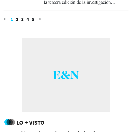
la tercera edición de la investigación
“Reputación en Centroamérica: el valor de la
Confianza” que no solamente revela quienes
son los líderes, empresas y marcas de más
1
2
3
4
5
<
>
confianza para la región, sino que ahonda en
los atributos por los qué logran posicionarse.
LO + VISTO