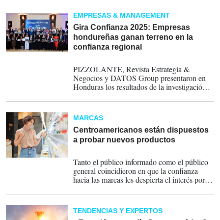
de confianza en la región. Estrategia &
Negocios, junto a PIZZOLANTE y DATOS
EMPRESAS & MANAGEMENT
Group, lanzan la Cuarta Edición del estudio
que revela y hace visibles los niveles de la
Gira Confianza 2025: Empresas
confianza en Centroamérica.
Participe en la
hondureñas ganan terreno en la
encuesta 2026
confianza regional
18-09-2025
PIZZOLANTE, Revista Estrategia &
Negocios y DATOS Group presentaron en
Honduras los resultados de la investigación
“Reputación en Centroamérica 2025: El
valor de la Confianza” que devela a las
Empresas, Líderes Empresariales y Marcas
MARCAS
de alta confianza del país, en un evento
organizado por FUNDAHRSE y la CCIC.
Centroamericanos están dispuestos
a probar nuevos productos
18-09-2025
Tanto el público informado como el público
general coincidieron en que la confianza
hacia las marcas les despierta el interés por
probar nuevos productos de la misma,
aunque existe una mayor intención por parte
de la muestra especializada.
TENDENCIAS Y EXPERTOS