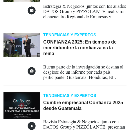
22-08-2025
Estrategia & Negocios, juntos con los aliados
DATOS Group y PIZZOLANTE, realizaron
el encuentro Regional de Empresas y
Empresarios: Construyendo Confianza,
donde se revelaron los detalles de la tercera
edición del estudio
Confianza 2025:
TENDENCIAS Y EXPERTOS
Reputación en Centroamérica.
Fotos José
Carlos Flores / E&N
CONFIANZA 2025: En tiempos de
incertidumbre la confianza es la
reina
21-08-2025
Buena parte de la investigación se destina al
desglose de un informe por cada país
participante: Guatemala, Honduras, El
Salvador, Costa Rica, Nicaragua y Panamá.
En la visión regional, el estudio devela a Los
50 Líderes Empresariales de Alta Confianza
TENDENCIAS Y EXPERTOS
en Centroamérica 2025, tanto para los
perfiles informado y general, así como a las
Cumbre empresarial Confianza 2025
mujeres líderes con resultados más
desde Guatemala
destacados.
20-08-2025
Revista Estrategia & Negocios, junto con
DATOS Group y PIZZOLANTE, presentan