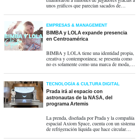
unos gráficos que parecían sacados de
películas de animación, músicas legendarias,
personajes carismáticos, mapeados enormes
y una belleza gráfica inusual.
EMPRESAS & MANAGEMENT
BIMBA y LOLA expande presencia
en Centroamérica
23-06-2026
BIMBA y LOLA tiene una identidad propia,
creativa y contemporánea; se presenta como
no es solamente como una marca de moda,
sino como una propuesta de expresión y
estilo de vida.
TECNOLOGÍA & CULTURA DIGITAL
Prada irá al espacio con
astronautas de la NASA, del
programa Artemis
10-06-2026
La prenda, diseñada por Prada y la compañía
espacial Axiom Space, cuenta con un sistema
de refrigeración líquida que hace circular
agua fría a través de una red de tubos para