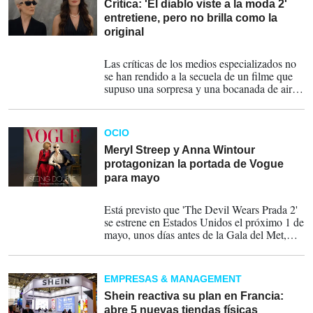
Crítica: 'El diablo viste a la moda 2'
entretiene, pero no brilla como la
original
01-05-2026
Las críticas de los medios especializados no
se han rendido a la secuela de un filme que
supuso una sorpresa y una bocanada de aire
fresco en 2006 y que, veinte años después,
reutiliza los mismos elementos de entonces,
lo que elimina el factor novedoso.
OCIO
Meryl Streep y Anna Wintour
protagonizan la portada de Vogue
para mayo
09-04-2026
Está previsto que 'The Devil Wears Prada 2'
se estrene en Estados Unidos el próximo 1 de
mayo, unos días antes de la Gala del Met,
que aparece en el trailer de película y de la
que Wintour es anfitriona.
EMPRESAS & MANAGEMENT
Shein reactiva su plan en Francia:
abre 5 nuevas tiendas físicas