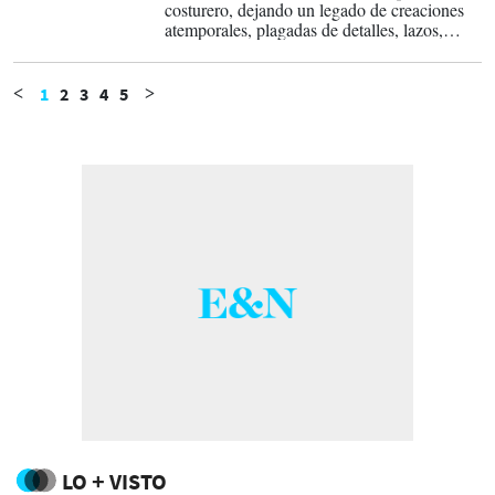
costurero, dejando un legado de creaciones
atemporales, plagadas de detalles, lazos,
plumas, organza, plisados y drapeados o
volantes, que conservarán la belleza por
mucho que pasen los años.
1
2
3
4
5
<
>
LO + VISTO