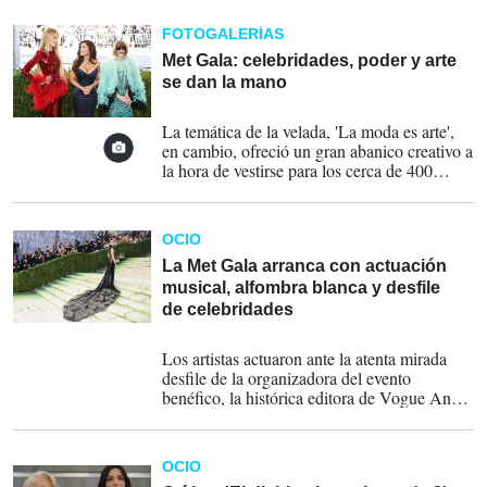
regular la temperatura de los astronautas.
FOTOGALERÍAS
Met Gala: celebridades, poder y arte
se dan la mano
05-05-2026
La temática de la velada, 'La moda es arte',
en cambio, ofreció un gran abanico creativo a
la hora de vestirse para los cerca de 400
invitados, entre los que destacaron divas
como Beyoncé, Madonna y Blake Lively,
magnates tecnológicos y hasta miembros de
OCIO
la realeza.
La Met Gala arranca con actuación
musical, alfombra blanca y desfile
de celebridades
05-05-2026
Los artistas actuaron ante la atenta mirada
desfile de la organizadora del evento
benéfico, la histórica editora de Vogue Anna
Wintour, su principal patrocinadora, Lauren
Sánchez Bezos, y la actriz Nicole Kidman.
OCIO