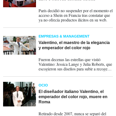
25-02-2026
París decidió no suspender por el momento el
acceso a Shein en Francia tras constatar que
ya no ofrecía productos ilícitos en su web.
EMPRESAS & MANAGEMENT
Valentino, el maestro de la elegancia
y emperador del color rojo
19-01-2026
Fueron decenas las estrellas que vistió
Valentino: Jessica Lange y Julia Roberts, que
escogieron sus diseños para subir a recoger
sus Óscars. O Máxima de Holanda, Mette-
Marit de Noruega y Magdalena de Suecia,
que le confiaron sus trajes de novia.
OCIO
El diseñador italiano Valentino, el
emperador del color rojo, muere en
Roma
19-01-2026
Retirado desde 2007, nunca se separó del