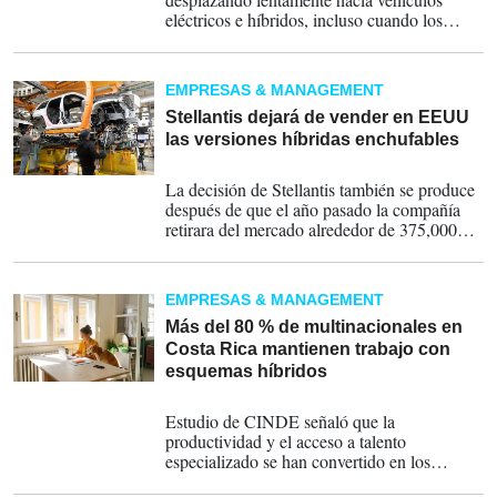
eléctricos e híbridos, incluso cuando los
responsables políticos han propuesto
flexibilizar las regulaciones de emisiones que
deberían permitir que los vehículos con
EMPRESAS & MANAGEMENT
motores de combustión permanezcan más
tiempo.
Stellantis dejará de vender en EEUU
las versiones híbridas enchufables
10-01-2026
La decisión de Stellantis también se produce
después de que el año pasado la compañía
retirara del mercado alrededor de 375,000
híbridos enchufables Jeep, tras citar
preocupaciones por fallas en las baterías y
reportes de incendios.
EMPRESAS & MANAGEMENT
Más del 80 % de multinacionales en
Costa Rica mantienen trabajo con
esquemas híbridos
08-01-2026
Estudio de CINDE señaló que la
productividad y el acceso a talento
especializado se han convertido en los
motores clave para mantener esquemas