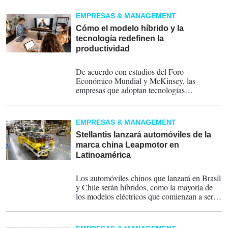
flexibles, por encima de factores que
dominaron la conversación en años
EMPRESAS & MANAGEMENT
anteriores, como la pandemia o la reducción
de otros costos inmediatos.
Cómo el modelo híbrido y la
tecnología redefinen la
productividad
29-05-2025
De acuerdo con estudios del Foro
Económico Mundial y McKinsey, las
empresas que adoptan tecnologías
emergentes no solo alcanzan mayores niveles
de eficiencia operativa, sino que también
desarrollan entornos más adaptativos,
EMPRESAS & MANAGEMENT
innovadores y centrados en las personas.
Stellantis lanzará automóviles de la
marca china Leapmotor en
Latinoamérica
30-01-2025
Los automóviles chinos que lanzará en Brasil
y Chile serán híbridos, como la mayoría de
los modelos eléctricos que comienzan a ser
fabricados en Brasil, que pueden ser movidos
con baterías eléctricas, pero también con
combustibles.