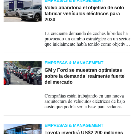
EMPRESAS & MANAGEMENT
Volvo abandona el objetivo de solo
fabricar vehículos eléctricos para
2030
04-09-2024
La creciente demanda de coches híbridos ha
provocado un cambio estratégico en un sector
que inicialmente había tenido como objetivo
eliminar gradualmente los híbridos en favor
de los vehículos totalmente eléctricos.
EMPRESAS & MANAGEMENT
GM y Ford se muestran optimistas
sobre la demanda 'realmente fuerte'
del mercado
26-03-2024
Compañías están trabajando en una nueva
arquitectura de vehículos eléctricos de bajo
costo que podría ser la base para sedanes,
SUV y camionetas.
EMPRESAS & MANAGEMENT
Toyota invertirá US$2.200 millones