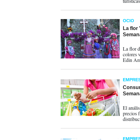
turística
destino m
OCIO
La flor
Semana
30-03-
La flor 
colores 
Edin Amí
EMPRE
Consum
Semana
27-03-
El anális
precios 
distribuc
factor d
las categ
EMPRE