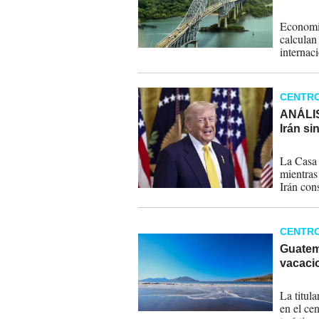
01-04-
Economis
calculan 
internac
impacto 
Panamá.
CENTR
ANÁLIS
Irán si
31-03-
La Casa 
mientras
Irán con
Ormuz si
arquitect
CENTR
Guatema
vacaci
01-04-
La titul
en el ce