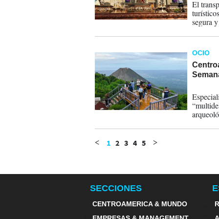
El trans
turístic
segura y
OCIO
Centroa
Semana
14-03-
Especial
“multide
arqueoló
conserva
1
2
3
4
5
<
>
SECCIONES
E
CENTROAMERICA & MUNDO
R
EMPRESAS & MANAGEMENT