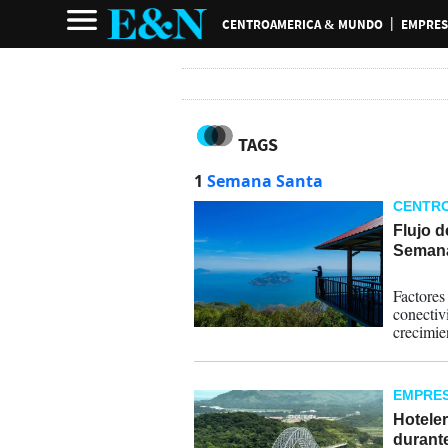
CENTROAMERICA & MUNDO
EMPRES
TAGS
1
Semana Santa
CENTR
Flujo d
Semana
07-04-
Factores
conectiv
crecimie
destino 
EMPRE
Hotele
durant