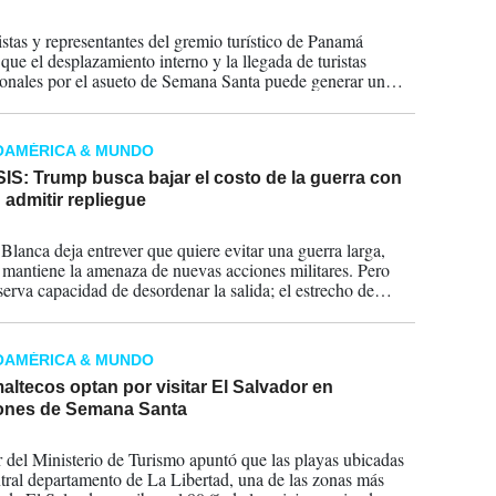
2026
tas y representantes del gremio turístico de Panamá
que el desplazamiento interno y la llegada de turistas
ionales por el asueto de Semana Santa puede generar un
económico de entre 100 y 200 millones de dólares en
OAMÉRICA & MUNDO
IS: Trump busca bajar el costo de la guerra con
n admitir repliegue
2026
Blanca deja entrever que quiere evitar una guerra larga,
 mantiene la amenaza de nuevas acciones militares. Pero
serva capacidad de desordenar la salida; el estrecho de
gue sin solución clara y la región aún carece de una
ura confiable de estabilización.
OAMÉRICA & MUNDO
ltecos optan por visitar El Salvador en
ones de Semana Santa
2026
ar del Ministerio de Turismo apuntó que las playas ubicadas
ntral departamento de La Libertad, una de las zonas más