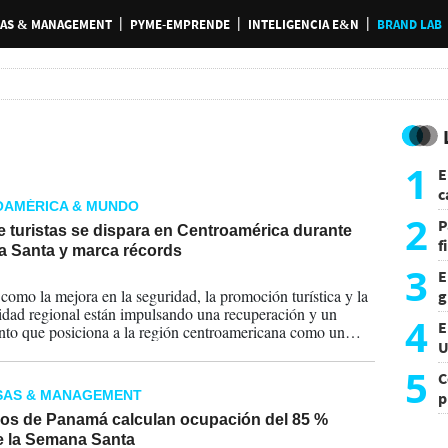
AS & MANAGEMENT
PYME-EMPRENDE
INTELIGENCIA E&N
BRAND LAB
1
E
c
OAMÉRICA & MUNDO
s
2
P
e turistas se dispara en Centroamérica durante
f
 Santa y marca récords
m
3
E
2026
 como la mejora en la seguridad, la promoción turística y la
g
idad regional están impulsando una recuperación y un
f
4
E
nto que posiciona a la región centroamericana como un
U
competitivo en el escenario global.
a
5
C
SAS & MANAGEMENT
p
c
ros de Panamá calculan ocupación del 85 %
e la Semana Santa