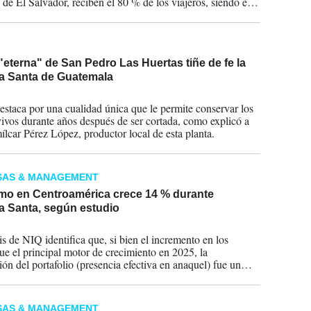
s de El Salvador, reciben el 80 % de los viajeros, siendo el
ás buscado por los turistas, dijo.
 "eterna" de San Pedro Las Huertas tiñe de fe la
 Santa de Guatemala
2026
destaca por una cualidad única que le permite conservar los
vivos durante años después de ser cortada, como explicó a
lcar Pérez López, productor local de esta planta.
SAS & MANAGEMENT
o en Centroamérica crece 14 % durante
 Santa, según estudio
2026
is de NIQ identifica que, si bien el incremento en los
fue el principal motor de crecimiento en 2025, la
ión del portafolio (presencia efectiva en anaquel) fue un
eterminante, aportando un 12 % adicional al crecimiento de
orías.
SAS & MANAGEMENT