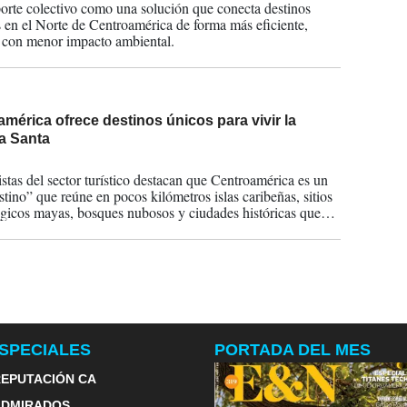
porte colectivo como una solución que conecta destinos
os en el Norte de Centroamérica de forma más eficiente,
 con menor impacto ambiental.
mérica ofrece destinos únicos para vivir la
 Santa
2026
istas del sector turístico destacan que Centroamérica es un
stino” que reúne en pocos kilómetros islas caribeñas, sitios
gicos mayas, bosques nubosos y ciudades históricas que
n tradiciones centenarias.
SPECIALES
PORTADA DEL MES
EPUTACIÓN CA
ADMIRADOS