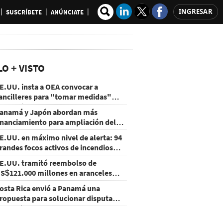
INGRESAR
SUSCRÍBETE
ANÚNCIATE
LO + VISTO
E.UU. insta a OEA convocar a
ancilleres para "tomar medidas"
obre Nicaragua
anamá y Japón abordan más
inanciamiento para ampliación del
etro
E.UU. en máximo nivel de alerta: 94
randes focos activos de incendios
orestales
E.UU. tramitó reembolso de
S$121.000 millones en aranceles
nulados
osta Rica envió a Panamá una
ropuesta para solucionar disputa
omercial