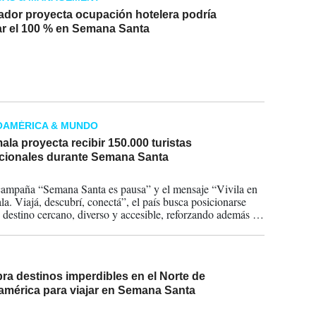
ador proyecta ocupación hotelera podría
ar el 100 % en Semana Santa
2026
OAMÉRICA & MUNDO
la proyecta recibir 150.000 turistas
acionales durante Semana Santa
2026
campaña “Semana Santa es pausa” y el mensaje “Vivila en
a. Viajá, descubrí, conectá”, el país busca posicionarse
destino cercano, diverso y accesible, reforzando además su
so con la seguridad y la atención al visitante.
a destinos imperdibles en el Norte de
américa para viajar en Semana Santa
2026