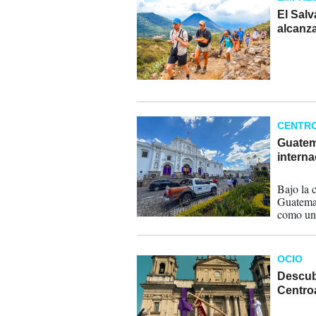
El Salv
alcanz
26-03-
CENTR
Guatema
intern
20-03-
Bajo la 
Guatemal
como un 
compromi
OCIO
Descubr
Centro
17-03-