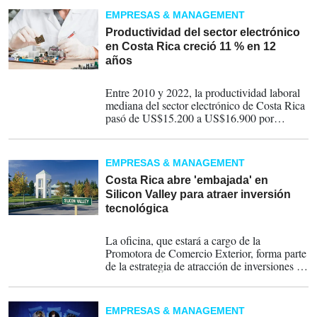
EMPRESAS & MANAGEMENT
Productividad del sector electrónico
en Costa Rica creció 11 % en 12
años
27-04-2026
Entre 2010 y 2022, la productividad laboral
mediana del sector electrónico de Costa Rica
pasó de US$15.200 a US$16.900 por
trabajador, señala un análisis de la
Organización para la Cooperación y el
Desarrollo Económicos.
EMPRESAS & MANAGEMENT
Costa Rica abre 'embajada' en
Silicon Valley para atraer inversión
tecnológica
18-02-2026
La oficina, que estará a cargo de la
Promotora de Comercio Exterior, forma parte
de la estrategia de atracción de inversiones de
Costa Rica y responde a una decisión de
ampliar la presencia del país en mercados de
alta competitividad...
EMPRESAS & MANAGEMENT