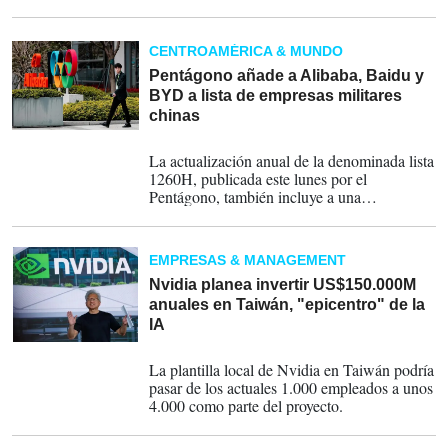
expectativas y contratos multimillonarios que
aseguran demanda futura. El fenómeno va
más allá de una empresa: revela cómo la IA
CENTROAMÉRICA & MUNDO
está redefiniendo la industria global de
semiconductores.
Pentágono añade a Alibaba, Baidu y
BYD a lista de empresas militares
chinas
09-06-2026
La actualización anual de la denominada lista
1260H, publicada este lunes por el
Pentágono, también incluye a una
farmacéutica, fabricantes de robots y
empresas de semiconductores.
EMPRESAS & MANAGEMENT
Nvidia planea invertir US$150.000M
anuales en Taiwán, "epicentro" de la
IA
27-05-2026
La plantilla local de Nvidia en Taiwán podría
pasar de los actuales 1.000 empleados a unos
4.000 como parte del proyecto.