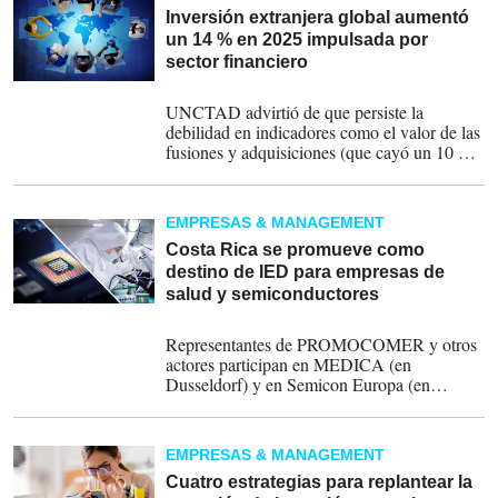
Inversión extranjera global aumentó
un 14 % en 2025 impulsada por
sector financiero
20-01-2026
UNCTAD advirtió de que persiste la
debilidad en indicadores como el valor de las
fusiones y adquisiciones (que cayó un 10 %),
mientras bajó un 16 % la financiación
internacional de proyectos, lo que marcó un
cuarto año consecutivo de descensos en este
EMPRESAS & MANAGEMENT
sentido.
Costa Rica se promueve como
destino de IED para empresas de
salud y semiconductores
20-11-2025
Representantes de PROMOCOMER y otros
actores participan en MEDICA (en
Dusseldorf) y en Semicon Europa (en
Múnich). Europa se consolida como uno de
los principales mercados de inversión
extranjera directa para Costa Rica, siendo el
EMPRESAS & MANAGEMENT
segundo socio comercial más relevante.
Cuatro estrategias para replantear la