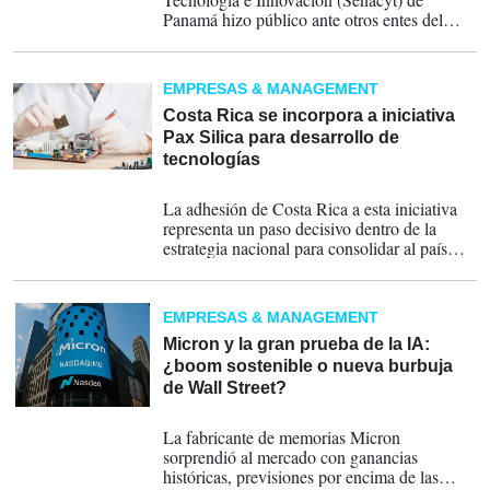
Panamá hizo público ante otros entes del
Gobierno, expertos y organismos
internacionales de la materia, la 'Agenda
Nacional de Tecnologías Avanzadas:
EMPRESAS & MANAGEMENT
Inteligencia Artificial, Semiconductores y
Microelectrónica'.
Costa Rica se incorpora a iniciativa
Pax Silica para desarrollo de
tecnologías
26-06-2026
La adhesión de Costa Rica a esta iniciativa
representa un paso decisivo dentro de la
estrategia nacional para consolidar al país
como un actor relevante en la industria global
de los semiconductores.
EMPRESAS & MANAGEMENT
Micron y la gran prueba de la IA:
¿boom sostenible o nueva burbuja
de Wall Street?
25-06-2026
La fabricante de memorias Micron
sorprendió al mercado con ganancias
históricas, previsiones por encima de las