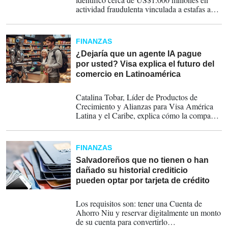
actividad fraudulenta vinculada a estafas a
través de más de 4.200 comercios.
FINANZAS
¿Dejaría que un agente IA pague
por usted? Visa explica el futuro del
comercio en Latinoamérica
12-12-2025
Catalina Tobar, Líder de Productos de
Crecimiento y Alianzas para Visa América
Latina y el Caribe, explica cómo la compañía
está construyendo la base de seguridad para
el “comercio agéntico”: un futuro en el que
agentes de IA buscarán, compararán y
FINANZAS
comprarán en nombre del consumidor, sin
perder de vista la confianza, la privacidad y
Salvadoreños que no tienen o han
la lucha contra el fraude.
dañado su historial crediticio
pueden optar por tarjeta de crédito
21-11-2025
Los requisitos son: tener una Cuenta de
Ahorro Niu y reservar digitalmente un monto
de su cuenta para convertirlo