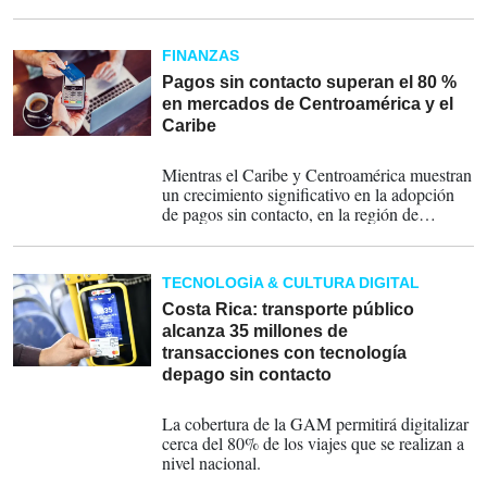
automáticamente en su línea de crédito.
FINANZAS
Pagos sin contacto superan el 80 %
en mercados de Centroamérica y el
Caribe
20-11-2025
Mientras el Caribe y Centroamérica muestran
un crecimiento significativo en la adopción
de pagos sin contacto, en la región de
América Latina la penetración, a junio de
este año, va en 75 %, superando a Estados
Unidos que ha crecido un 66 %, reporta
TECNOLOGÍA & CULTURA DIGITAL
Visa.
Costa Rica: transporte público
alcanza 35 millones de
transacciones con tecnología
depago sin contacto
13-08-2025
La cobertura de la GAM permitirá digitalizar
cerca del 80% de los viajes que se realizan a
nivel nacional.