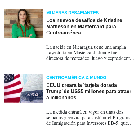
MUJERES DESAFIANTES
Los nuevos desafíos de Kristine
Matheson en Mastercard para
Centroamérica
28-02-2025
La nacida en Nicaragua tiene una amplia
trayectoria en Mastercard, donde fue
directora de mercadeo, luego vicepresidenta
de productos e innovación para México y
Centroamérica y country Manager para
Costa Rica, Panamá y Nicaragua.
CENTROAMÉRICA & MUNDO
EEUU creará la ‘tarjeta dorada
Trump’ de US$5 millones para atraer
a millonarios
26-02-2025
La medida entrará en vigor en unas dos
semanas y servirá para sustituir el Programa
de Inmigración para Inversores EB-5, que
permite a inversores, junto con sus esposas e
hijos menores de 21 años, obtener la