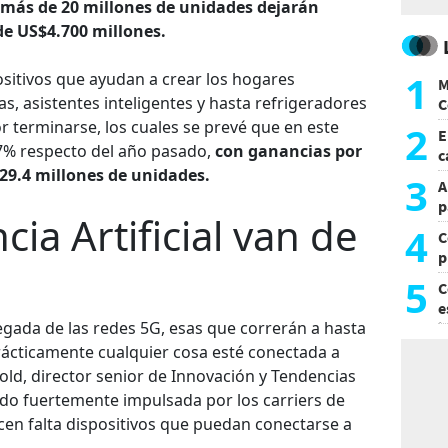
o más de 20 millones de unidades dejarán
de US$4.700 millones.
1
positivos que ayudan a crear los hogares
M
as, asistentes inteligentes y hasta refrigeradores
C
y
r terminarse, los cuales se prevé que en este
2
E
7% respecto del año pasado,
con ganancias por
c
 29.4 millones de unidades.
s
3
A
p
cia Artificial van de
4
C
p
c
5
C
e
egada de las redes 5G, esas que correrán a hasta
i
ácticamente cualquier cosa esté conectada a
old, director senior de Innovación y Tendencias
 sido fuertemente impulsada por los carriers de
en falta dispositivos que puedan conectarse a