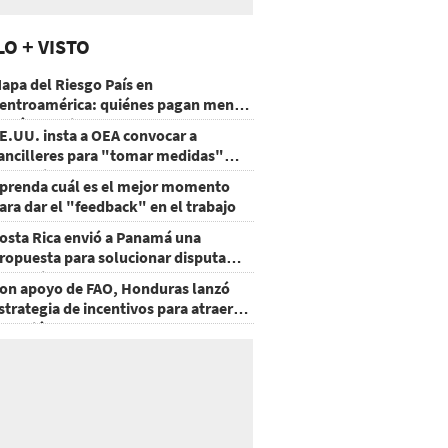
LO + VISTO
apa del Riesgo País en
entroamérica: quiénes pagan menos
 cuáles mejoraron
E.UU. insta a OEA convocar a
ancilleres para "tomar medidas"
obre Nicaragua
prenda cuál es el mejor momento
ara dar el "feedback" en el trabajo
osta Rica envió a Panamá una
ropuesta para solucionar disputa
omercial
on apoyo de FAO, Honduras lanzó
strategia de incentivos para atraer
nversión al agro