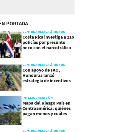
EN PORTADA
CENTROAMÉRICA & MUNDO
Costa Rica investiga a 116
policías por presunto
nexo con el narcotráfico
CENTROAMÉRICA & MUNDO
Con apoyo de FAO,
Honduras lanzó
estrategia de incentivos
para atraer inversión al
agro
INTELIGENCIA E&N
Mapa del Riesgo País en
Centroamérica: quiénes
pagan menos y cuáles
mejoraron
CENTROAMÉRICA & MUNDO