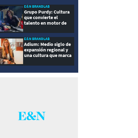
E&N BRANDLAB
Grupo Purdy: Cultura
que convierte el
talento en motor de
crecimiento
E&N BRANDLAB
Adium: Medio siglo de
expansión regional y
una cultura que marca
la diferencia