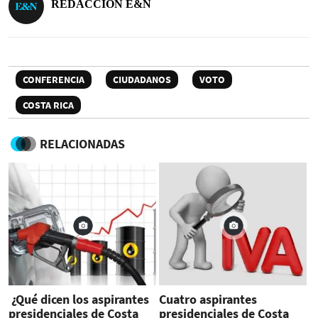
REDACCIÓN E&N
CONFERENCIA
CIUDADANOS
VOTO
COSTA RICA
RELACIONADAS
¿Qué dicen los aspirantes
Cuatro aspirantes
presidenciales de Costa
presidenciales de Costa