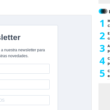
1
M
C
y
2
E
c
s
3
A
p
4
C
p
c
5
C
e
i