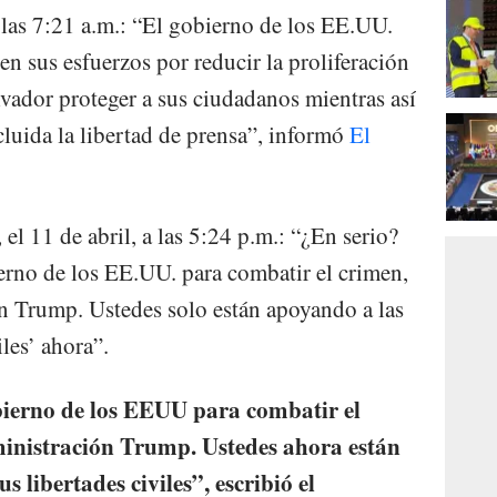
 a las 7:21 a.m.: “El gobierno de los EE.UU.
n sus esfuerzos por reducir la proliferación
lvador proteger a sus ciudadanos mientras así
cluida la libertad de prensa”, informó
El
el 11 de abril, a las 5:24 p.m.: “¿En serio?
erno de los EE.UU. para combatir el crimen,
ón Trump. Ustedes solo están apoyando a las
iles’ ahora”.
bierno de los EEUU para combatir el
ministración Trump. Ustedes ahora están
s libertades civiles”, escribió el