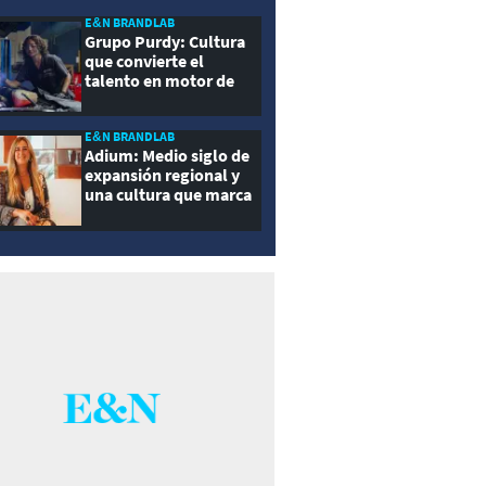
E&N BRANDLAB
Grupo Purdy: Cultura
que convierte el
talento en motor de
crecimiento
E&N BRANDLAB
Adium: Medio siglo de
expansión regional y
una cultura que marca
la diferencia