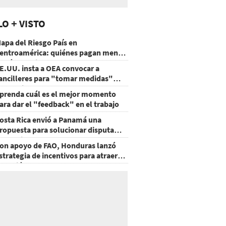
LO + VISTO
apa del Riesgo País en
entroamérica: quiénes pagan menos
 cuáles mejoraron
E.UU. insta a OEA convocar a
ancilleres para "tomar medidas"
obre Nicaragua
prenda cuál es el mejor momento
ara dar el "feedback" en el trabajo
osta Rica envió a Panamá una
ropuesta para solucionar disputa
omercial
on apoyo de FAO, Honduras lanzó
strategia de incentivos para atraer
nversión al agro