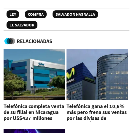
LEY
COMPRA
SALVADOR NASRALLA
EL SALVADOR
RELACIONADAS
Telefónica completa venta
Telefónica gana el 10,6%
de su filial en Nicaragua
más pero frena sus ventas
por US$437 millones
por las divisas de
Latinoamérica