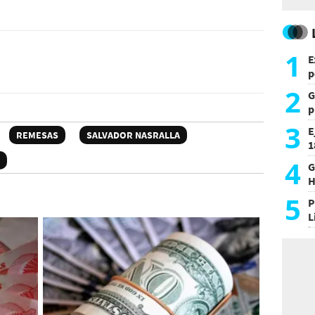
1
E
p
2
G
p
e
3
E
REMESAS
SALVADOR NASRALLA
1
c
4
G
H
h
5
P
L
i