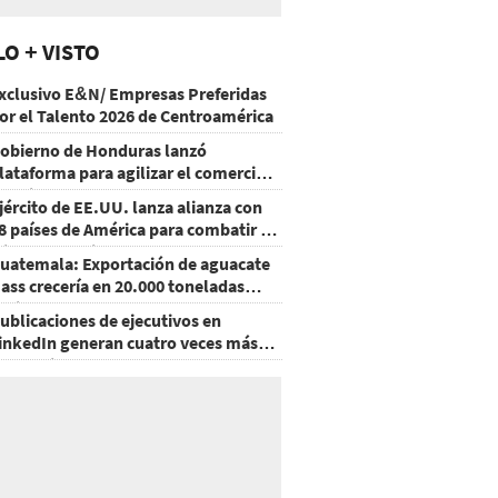
LO + VISTO
xclusivo E&N/ Empresas Preferidas
or el Talento 2026 de Centroamérica
obierno de Honduras lanzó
lataforma para agilizar el comercio
xterior
jército de EE.UU. lanza alianza con
8 países de América para combatir el
rimen organizado
uatemala: Exportación de aguacate
ass crecería en 20.000 toneladas
acia 2028
ublicaciones de ejecutivos en
inkedIn generan cuatro veces más
nteracciones