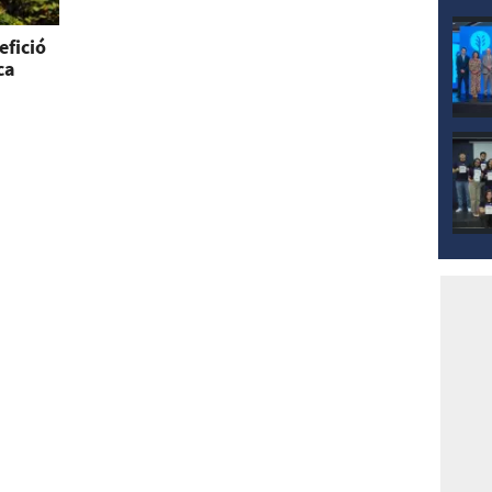
fició
ca