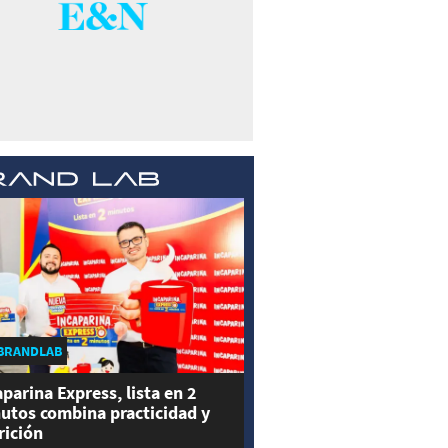
BRANDLAB
aparina Express, lista en 2
utos combina practicidad y
rición