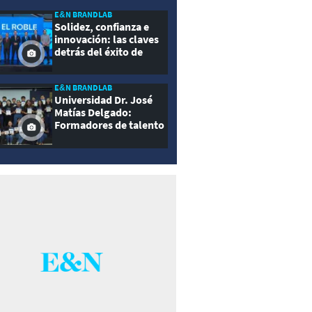
E&N BRANDLAB
Solidez, confianza e
innovación: las claves
detrás del éxito de
Seguros El Roble
E&N BRANDLAB
Universidad Dr. José
Matías Delgado:
Formadores de talento
con propósito