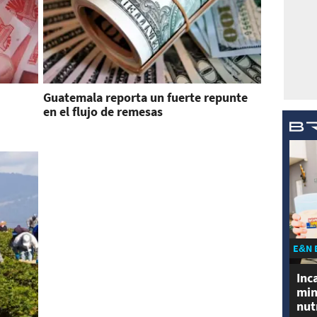
Guatemala reporta un fuerte repunte
en el flujo de remesas
E&N 
Inc
min
nut