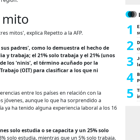
 región.
n mito
1
E
res mitos', explica Repetto a la AFP.
s
a
2
D
de sus padres', como lo demuestra el hecho de
c
e
ia y trabaja; el 21% solo trabaja y el 21% (unos
3
J
de los 'ninis', el término acuñado por la
l
rabajo (OIT) para clasificar a los que ni
d
4
B
P
H
5
T
rencias entre los países en relación con la
i
los jóvenes, aunque lo que ha sorprendido a
s
 ya ha tenido alguna experiencia laboral a los 16
nes solo estudia o se capacita y un 25% solo
8% solo estudia, mientras que un 5% solo trabaja.