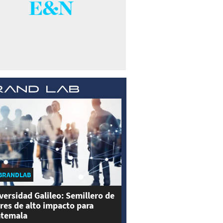
BRANDLAB
versidad Galileo: Semillero de
eres de alto impacto para
temala