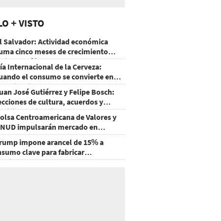
LO + VISTO
l Salvador: Actividad económica
uma cinco meses de crecimiento
rriba de 4%
ía Internacional de la Cerveza:
uando el consumo se convierte en
xperiencia
uan José Gutiérrez y Felipe Bosch:
ecciones de cultura, acuerdos y
ecisiones sin miedo
olsa Centroamericana de Valores y
NUD impulsarán mercado en
onduras
rump impone arancel de 15% a
nsumo clave para fabricar
emiconductores y paneles