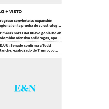
LO + VISTO
rogreso convierte su expansión
egional en la prueba de su estrategia
e sostenibilidad
rimeras horas del nuevo gobierno en
olombia: ofensiva antidrogas, apoyo
e EE.UU. y un atentado
E.UU: Senado confirma a Todd
lanche, exabogado de Trump, como
iscal General