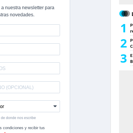
1
P
r
d
2
P
C
d
3
E
B
F