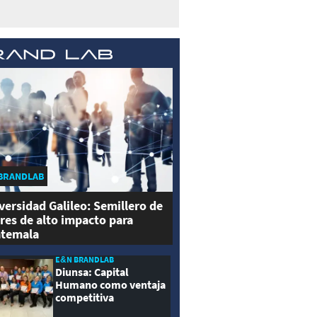
BRANDLAB
versidad Galileo: Semillero de
eres de alto impacto para
temala
E&N BRANDLAB
Diunsa: Capital
Humano como ventaja
competitiva