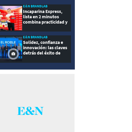
E&N BRANDLAB
Incaparina Express,
lista en 2 minutos
combina practicidad y
nutrición
E&N BRANDLAB
Solidez, confianza e
innovación: las claves
detrás del éxito de
Seguros El Roble