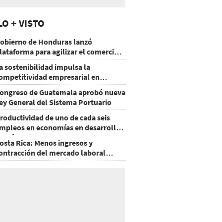
LO + VISTO
obierno de Honduras lanzó
lataforma para agilizar el comercio
xterior
a sostenibilidad impulsa la
ompetitividad empresarial en
uatemala
ongreso de Guatemala aprobó nueva
ey General del Sistema Portuario
roductividad de uno de cada seis
mpleos en economías en desarrollo
odría mejorar por la IA
osta Rica: Menos ingresos y
ontracción del mercado laboral
ausan baja del consumo