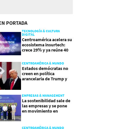
EN PORTADA
TECNOLOGÍA & CULTURA
DIGITAL
Centroamérica acelera su
ecosistema insurtech:
crece 29% y ya reúne 40
empresas
CENTROAMÉRICA & MUNDO
Estados demócratas no
creen en política
arancelaria de Trump y
demandan a gobierno
EMPRESAS & MANAGEMENT
La sostenibilidad sale de
las empresas y se pone
en movimiento en
Guatemala
CENTROAMÉRICA & MUNDO