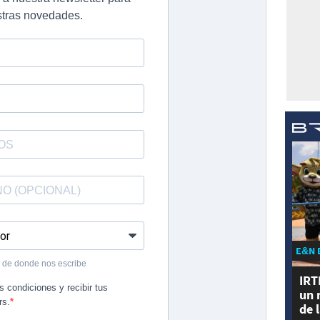
E&N 
IRT
un 
de 