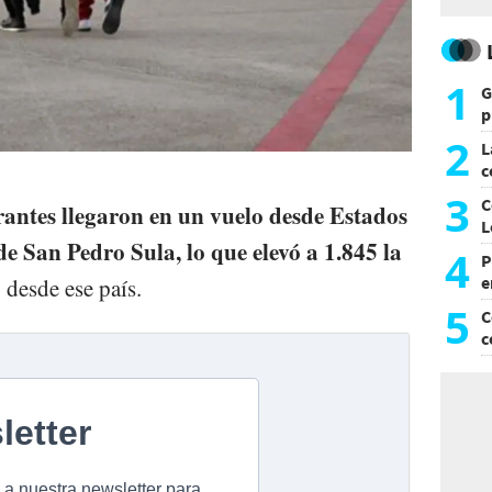
1
G
p
e
2
L
c
G
3
C
antes llegaron en un vuelo desde Estados
L
e San Pedro Sula, lo que elevó a 1.845 la
4
P
e
 desde ese país.
p
5
C
c
c