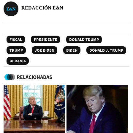
REDACCIÓN E&N
FISCAL
PRESIDENTE
DONALD TRUMP
TRUMP
JOE BIDEN
BIDEN
DONALD J. TRUMP
UCRANIA
RELACIONADAS