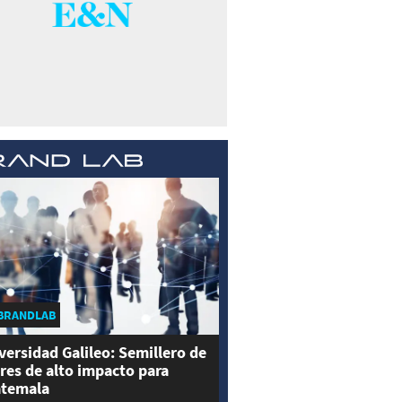
BRANDLAB
versidad Galileo: Semillero de
eres de alto impacto para
temala