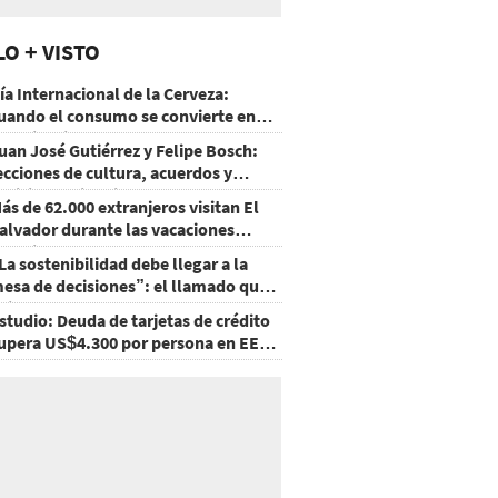
LO + VISTO
ía Internacional de la Cerveza:
uando el consumo se convierte en
xperiencia
uan José Gutiérrez y Felipe Bosch:
ecciones de cultura, acuerdos y
ecisiones sin miedo
ás de 62.000 extranjeros visitan El
alvador durante las vacaciones
gostinas
La sostenibilidad debe llegar a la
esa de decisiones”: el llamado que
eja CentraRSE
studio: Deuda de tarjetas de crédito
upera US$4.300 por persona en EE.
U.