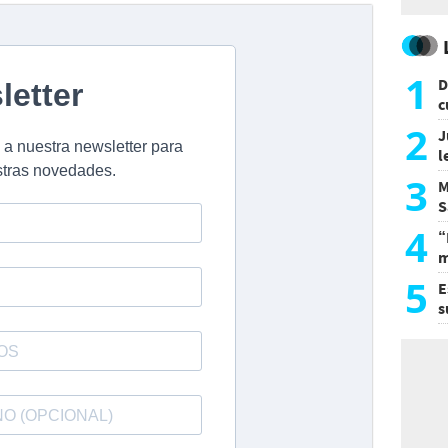
1
D
c
e
2
J
l
d
3
M
S
a
4
“
m
d
5
E
s
U